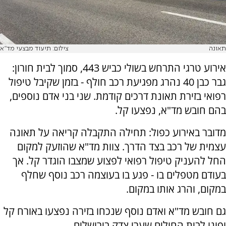
תאונה
צילום: תיעוד מבצעי מד"א
אירוע טרגי התרחש בשולי כביש 443, סמוך לבית חורון:
גבר כבן 40 נהרג מפגיעת רכב חולף - בזמן שקיבל טיפול
רפואי בזירת תאונת דרכים קודמת. שני בני אדם נוספים,
בהם חובש מד"א, נפצעו קל.
מדובר באירוע כפול: תחילה התקבלה קריאה על תאונה
עצמית של רכב בצד הדרך. צוות מד"א שהוזעק למקום
החל להעניק טיפול רפואי לפצוע שמצבו הוגדר קל. אך
בעודם מטפלים בו - פגע בו בעוצמה רכב נוסף שחלף
במקום, והרג אותו במקום.
גם חובש מד"א ואדם נוסף שנכחו בזירה נפצעו באורח קל
ופונו לבית החולים שערי צדק בירושלים.