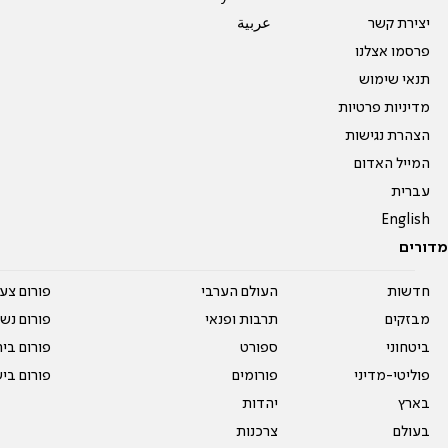
יצירת קשר
عربية
פרסמו אצלנו
תנאי שימוש
מדיניות פרטיות
הצהרת נגישות
המייל האדום
עברית
English
מדורים
חדשות
העולם הערבי
פורום צע
מבזקים
תרבות ופנאי
פורום נשו
ביטחוני
ספורט
פורום בי
פוליטי-מדיני
פורומים
פורום בי
בארץ
יהדות
בעולם
צרכנות