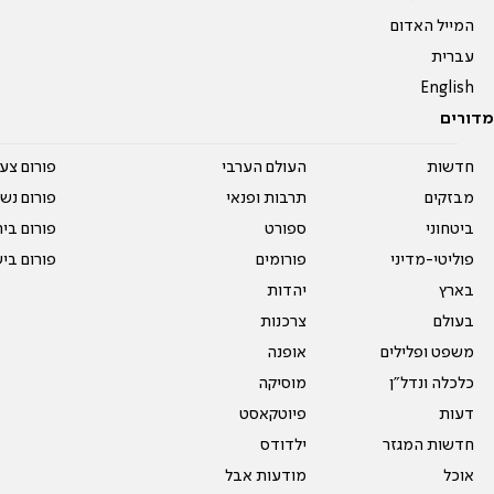
המייל האדום
עברית
English
מדורים
חדשות
העולם הערבי
פורום צע
מבזקים
תרבות ופנאי
פורום נשו
ביטחוני
ספורט
פורום בי
פוליטי-מדיני
פורומים
פורום בי
בארץ
יהדות
בעולם
צרכנות
משפט ופלילים
אופנה
כלכלה ונדל"ן
מוסיקה
דעות
פיוטקאסט
חדשות המגזר
ילדודס
אוכל
מודעות אבל