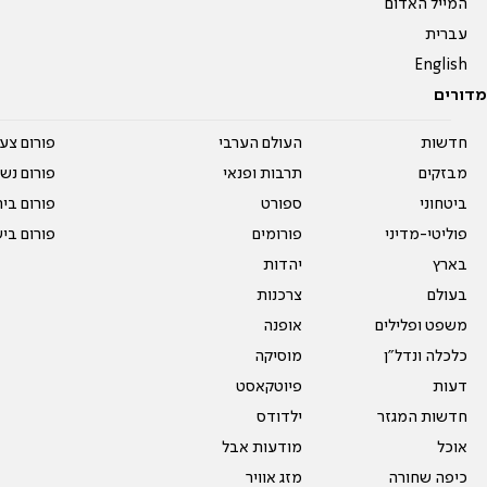
המייל האדום
עברית
English
מדורים
חדשות
העולם הערבי
פורום צע
מבזקים
תרבות ופנאי
פורום נשו
ביטחוני
ספורט
פורום בי
פוליטי-מדיני
פורומים
פורום בי
בארץ
יהדות
בעולם
צרכנות
משפט ופלילים
אופנה
כלכלה ונדל"ן
מוסיקה
דעות
פיוטקאסט
חדשות המגזר
ילדודס
אוכל
מודעות אבל
כיפה שחורה
מזג אוויר