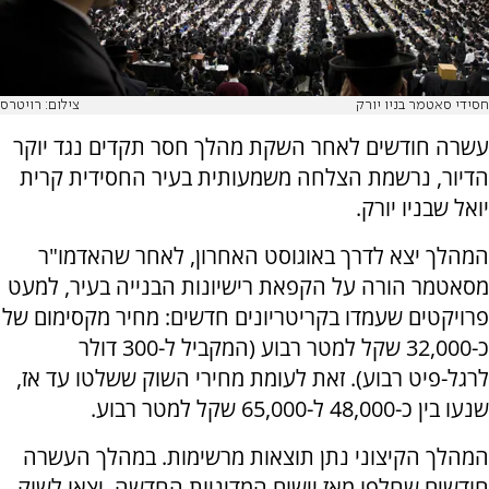
חסידי סאטמר בניו יורק
צילום: רויטרס
עשרה חודשים לאחר השקת מהלך חסר תקדים נגד יוקר
הדיור, נרשמת הצלחה משמעותית בעיר החסידית קרית
יואל שבניו יורק.
המהלך יצא לדרך באוגוסט האחרון, לאחר שהאדמו"ר
מסאטמר הורה על הקפאת רישיונות הבנייה בעיר, למעט
פרויקטים שעמדו בקריטריונים חדשים: מחיר מקסימום של
כ-32,000 שקל למטר רבוע (המקביל ל-300 דולר
לרגל-פיט רבוע). זאת לעומת מחירי השוק ששלטו עד אז,
שנעו בין כ-48,000 ל-65,000 שקל למטר רבוע.
המהלך הקיצוני נתן תוצאות מרשימות. במהלך העשרה
חודשים שחלפו מאז יישום המדיניות החדשה, יצאו לשוק