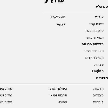
פנו אלינו
אודות
Pусский
יצירת קשר
عربية
פרסמו אצלנו
תנאי שימוש
מדיניות פרטיות
הצהרת נגישות
המייל האדום
עברית
English
מדורים
חדשות
העולם הערבי
פורום צע
מבזקים
תרבות ופנאי
פורום נשו
ביטחוני
ספורט
פורום בי