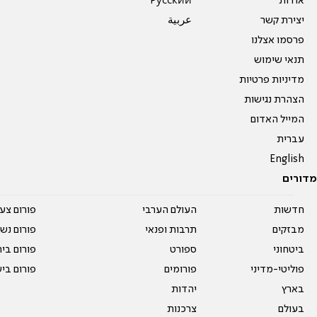
אודות
Pусский
יצירת קשר
عربية
פרסמו אצלנו
תנאי שימוש
מדיניות פרטיות
הצהרת נגישות
המייל האדום
עברית
English
מדורים
חדשות
העולם הערבי
פורום צע
מבזקים
תרבות ופנאי
פורום נשו
ביטחוני
ספורט
פורום בי
פוליטי-מדיני
פורומים
פורום בי
בארץ
יהדות
בעולם
צרכנות