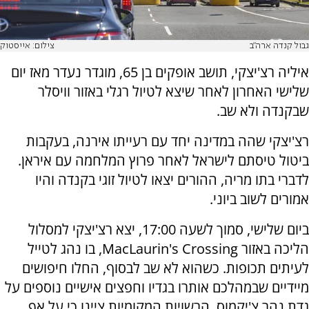
גבול קנדה ארה"ב
צילום: אייסטוק
איליה רצ'יצקי, תושב אופקים בן 65, מוגדר נעדר מאז יום
שלישי האחרון לאחר שיצא לטיול רגלי באזור וויסלר
שבקנדה ולא שב.
רצ'יצקי שהה במדינה יחד עם רעייתו אירנה, בעקבות
ביטול טיסתם לישראל לאחר פרוץ המלחמה עם איראן.
לדברי בתו מריה, ההורים יצאו לטיול זוגי בקנדה והיו
אמורים לשוב ביוני.
ביום שלישי, סמוך לשעה 17:00, יצא רצ'יצקי למסלול
הליכה באזור MacLaurin's Crossing, בו נהג לטייל
לעיתים תכופות. כשהוא לא שב לבסוף, החלו חיפושים
מיידיים שבמהלכם אותרו בגדיו וחפצים אישיים נוספים על
גדת נהר צ'יקמוס. הרשויות המקומיות ציינו כי על אף