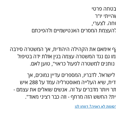
בטחה פרטי
ייתי יו"ר
טחה. לצערי,
 להעצמת המסרים האנטישמיים ולהפיכתם
ף אימאם את הקהילה היהודית, אך המשטרה סירבה
מו גם נגד המשטרה עצמה בגין אזלת ידה בטיפול
נותנים למשטרה לפעול כראוי", טוען לאם.
ישראל. לדבריו, המספרים עדיין נמוכים, אך
התחושות משתנות. "בתקופה שלי בסוכנות היהודית, שיא העלייה מאוסטרליה עמד על 288 איש
יב 200, אבל בהחלט יותר ויותר מדברים על זה. אנשים שואלים את עצמם -
? החשש הזה מרחף - וזה כבר רציני מאוד".
ומת לא ראויה? דווחו לנו