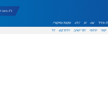
כ"ג באב תשפ"ו |
 ונדל"ן
דעות
אוכל
יהדות
הפקות וסיקורים
ספורט
פורומים
אתר ישיבה
יצירת קשר
עוד