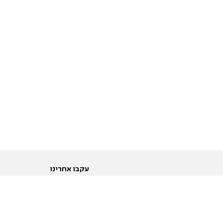
עקבו אחרינו
ות
טוויטר
ם הריון ולידה
פייסבוק
ום לקראת נישואין וזוגיות
אינסטגרם