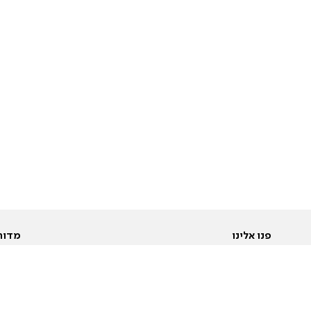
פנו אלינו
מדור
אודות
Pусский
חד
יצירת קשר
عربية
מב
פרסמו אצלנו
בי