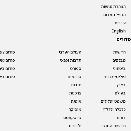
הצהרת נגישות
המייל האדום
עברית
English
מדורים
חדשות
העולם הערבי
פורום צע
מבזקים
תרבות ופנאי
פורום נשו
ביטחוני
ספורט
פורום בי
פוליטי-מדיני
פורומים
פורום בי
בארץ
יהדות
בעולם
צרכנות
משפט ופלילים
אופנה
כלכלה ונדל"ן
מוסיקה
דעות
פיוטקאסט
חדשות המגזר
ילדודס