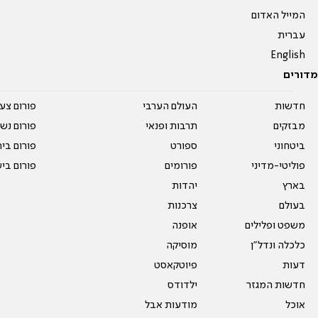
המייל האדום
עברית
English
מדורים
חדשות
העולם הערבי
פורום צע
מבזקים
תרבות ופנאי
פורום נשו
ביטחוני
ספורט
פורום בי
פוליטי-מדיני
פורומים
פורום בי
בארץ
יהדות
בעולם
צרכנות
משפט ופלילים
אופנה
כלכלה ונדל"ן
מוסיקה
דעות
פיוטקאסט
חדשות המגזר
ילדודס
אוכל
מודעות אבל