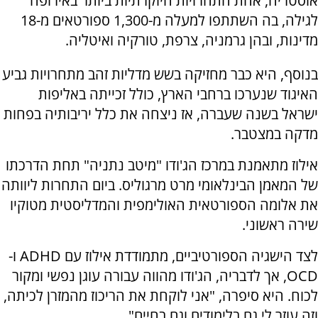
אוסטריה, אחת התחרויות היוקרתיות ביותר באירופה
לגילה, בה השתתפו למעלה מ-1,300 ספורטאים מ-18
מדינות, ובהן גרמניה, צרפת, טורקיה ואיטליה.
בנוסף, היא כבר מחזיקה בשש מדליות זהב מתחרויות גביע
האיגוד שנערכו ברחבי הארץ, כולל זכייתה באליפות
ישראל בשנה שעברה, אז ניצחה את כלל יריבותיה בפחות
מדקה במצטבר.
אילוז מתאמנת במרכז הג'ודו "מיטב נתניה" תחת הדרכתו
של המאמן הבינלאומי מרט מרגוליס. ביום התחרות ליוותה
את אלומה הספורטאית האולימפית והמדליסטית מטוקיו
שירה ראשוני.
לצד הישגיה הספורטיביים, מתמודדת אילוז עם ADHD ו-
OCD, אך לדבריה, הג'ודו מהווה עבורה עוגן נפשי ומקור
לכוח. היא סיפרה, "אני לוקחת את הריכוז מהמזרן לכיתה,
וזה עוזר לי גם בלימודים וגם בחיים".