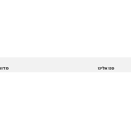
פנו אלינו
מדור
אודות
Pусский
חד
יצירת קשר
عربية
מב
פרסמו אצלנו
בי
תנאי שימוש
פו
מדיניות פרטיות
בא
הצהרת נגישות
בע
המייל האדום
מש