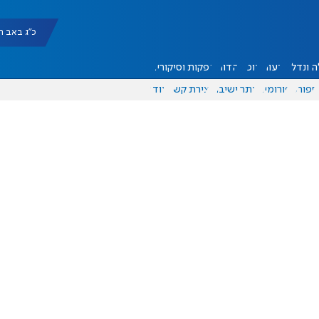
כ"ג באב תשפ"ו |
 ונדל"ן
דעות
אוכל
יהדות
הפקות וסיקורים
ספורט
פורומים
אתר ישיבה
יצירת קשר
עוד