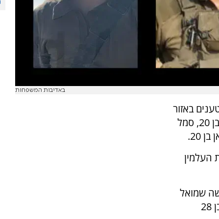
באדיבות המשפחות
ענים באזור
בית חאנון ברצועת עזה: סמ"ר מאיר שמעון עמר בן 20, סמל
 העלמין
שה שמואל
נול בן 21 מבית שמש ורס"ל במיל' בנימין אסולין בן 28