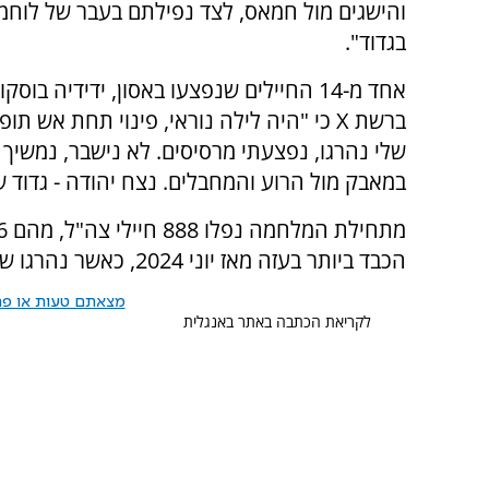
והישגים מול חמאס, לצד נפילתם בעבר של לוחמ
בגדוד".
אחד מ-14 החיילים שנפצעו באסון, ידידיה בוסק
ברשת X כי "היה לילה נוראי, פינוי תחת אש תו
שלי נהרגו, נפצעתי מרסיסים. לא נישבר, נמשיך 
במאבק מול הרוע והמחבלים. נצח יהודה - גדוד של
הכבד ביותר בעזה מאז יוני 2024, כאשר נהרגו שמונה לוחמים ברפיח מפגיעת טיל נ"ט בנגמ"ש.
מצאתם טעות או פרס
לקריאת הכתבה באתר באנגלית