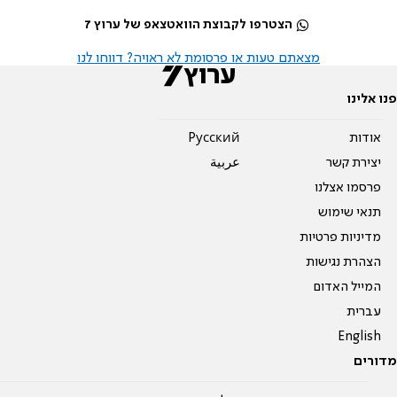
הצטרפו לקבוצת הוואטצאפ של ערוץ 7
מצאתם טעות או פרסומת לא ראויה? דווחו לנו
פנו אלינו
אודות
Pусский
יצירת קשר
عربية
פרסמו אצלנו
תנאי שימוש
מדיניות פרטיות
הצהרת נגישות
המייל האדום
עברית
English
מדורים