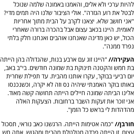
להיות ערכי ולא אלים, והאמנו באמונה שלמה שנוכל
לבטל את רוע הגזרה". אולי הציבור שלנו היה תמים מדי?
"אני חושב שלא. יצאנו לקרב על הבית מתוך אחריות
לאומית. היינו בכאב עצום אבל בהכרה ברורה שאחרי
הכול, יש כאן מדינה שאנחנו אוהבים ואנחנו חלק בלתי
נפרד ממנה".
העקירה//
"היינו זוג עם ארבע בנות, שהגדולה בהן הייתה
בת חמש והקטנה תינוקת בת שמונה חודשים. בי"ב באב,
יום רביעי בבוקר, עקרו אותנו מהבית. עד תפילת שחרית
באותו בוקר האמנתי שיהיה נס וזה לא יקרה, וכשנכנסו
אלינו הביתה שמונה חיילים הייתה תחושה קשה מאוד.
אני זוכר את זעקות השבר ברחובות. הצעקות האלה
מהדהדות לי בראש כל הזמן".
חורבן//
"כמה אטימות הייתה. הרגשנו כאב נוראי, תסכול
עצום. זו הייתה פרדה מטלטלת מהבית ומהגוש. אתה חש