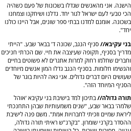
הישנה. אני מהאנשים שגדלו בשכונות של פעם כשהיה
הכי טבעי לעם ישראל לגור יחד. גדלנו ושיחקנו וצמחנו
בשכונה. אומנם למדנו בבתי ספר שונים, אבל היינו כולנו
יחד".
בני עקיבא//
סניף הנגב, שכונה ד' בבאר שבע. "הייתי
מדריך בסניף, תקופה שעיצבה את חיי. שם הכרתי חניכים
וחברים שחלמו רחוק למרות אתגרים לא פשוטים בחיים
והגשימו חלומות. בסניף הנגב גדלו המון אנשים מיוחדים
שעושים היום דברים גדולים. אני גאה להיות בוגר של
הסניף המיוחד הזה".
תורה גדולה//
בתיכון למד בישיבת בני עקיבא 'אוהל
שלמה' בבאר שבע, "שנים משמעותיות שבהן התחנכתי
ליראת שמיים וזכיתי לחברויות אמת". משם פנה לישיבת
ההסדר בקרני שומרון. "בקרנ"ש ראיתי תורה גדולה,
ענווה, מסירות וישרות. כל השיחות ששמעתי בישיבה