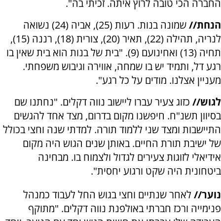
החברה הכי טובה לרוץ איתה. זכיתי בה".
הנחת//
שמונה בנות. רעות (25), אביה (24) נשואה
לנריה, תהילה (22), תאיר (20), צורית (18), רננה (15),
תחיה (13) ואחינועם (9). "בית של בנות הוא בית שאין בו
רגע דל, ותמיד יש בו שמחה, אווירה וגיבוש משפחתי.
מעניין אצלנו. מודים על כל רגע".
לגוש//
כזוג צעיר עברו ליישוב נווה דקלים. "נחתנו שם
בסיוון תשנ"ח. חיפשנו מקום בדרום, מצד אחד להגשים
התיישבות ומצד שני ללמוד תורה. למדתי שנה וחצי בכולל
של ישיבת תורת החיים. באותן שנים הגוש היה מקום
אידיאלי לזוגות צעירים לגדול ולצמוח בו. מבחינה
ביטחונית היה שקט ורגוע יחסית".
נוער//
לאחר שנתיים וחצי בגוש החל לעבוד כמנהל
פנימייה ורכז חברתי באולפנת נווה דקלים. "מתוקף