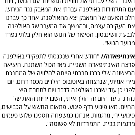
העבודה שלי עברתי את חוויית הגוש יחד עם הנוער, ויחד
עם התלמידות באולפנה עברתי את המאבק נגד הגירוש.
הלב הפועם של המאבק יצא מהאולפנה. אחר כך עברנו
את העקירה עצמה, ובהמשך את המעבר של האולפנה
לגבעת וושינגטון. הסיפור של הגוש הוא חלק בלתי נפרד
מנוער הגוש".
אינתיפאדה//
"חודש אחרי שנכנסתי לתפקידי באולפנה
פרצה האינתיפאדה השנייה. מאז הכול השתנה. היציאה
הראשונה שלי כרכז חברתי הייתה להלוויה של המחנכת
מירי אמיתי, שנרצחה באוטובוס הילדים מכפר דרום. יום
לפני כן עוד ישבנו באולפנה לדבר ויום למחרת היא
נהרגה. עד היום זה הולך איתי, השבריריות הזאת של
החיים. מאז פיגוע רדף פיגוע. פתאום החשש על הכבישים,
פיגועי ירי, מרגמות. אנחנו כמשפחה חטפנו שלוש פעמים
מרגמות בבית. התמודדות לא פשוטה".