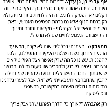
אף על פי כן, גן עדן//
"למרות הכול, הייתה בגוש אווירה
מיוחדת. הייתה אמונה יוקדת בה' יתברך. הקליטה לנווה
דקלים לא הפסיקה לרגע. זה היה לחיות בתוך גלויה, ולא
רק ברמת הנוף אלא גם ברמת הפסיפס האנושי, יראת
השמיים והאידיאל הקהילתי - חקלאות ותורה וחינוך
והתיישבות. הגעגוע לחיים שם לא מרפה".
המאבק//
"האמנתי בכל ליבי שזה לא יקרה, ממש עד
הרגע האחרון. בשנה שלפני העקירה התפללנו, הלכנו
להפגנות, עשינו כל מה שרק אפשר אצל הפוליטיקאים
ובציבור. ניסינו לשכנע ולהסביר שזו טעות גדולה. הרגשנו
שיש בתוך החברה הישראלית תנועה עממית שמתחילה
להבין שמדובר באירוע בעייתי לישראל, אבל לצערי נלחמנו
נגד כוחות גדולים מאיתנו בתקשורת, במשפט
ובפוליטיקה".
רק אהבה//
"לאורך כל הדרך האמנו שהמאבק צריך