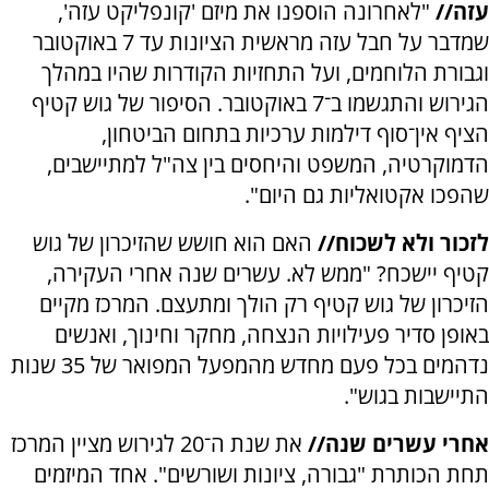
עזה//
"לאחרונה הוספנו את מיזם 'קונפליקט עזה',
שמדבר על חבל עזה מראשית הציונות עד 7 באוקטובר
וגבורת הלוחמים, ועל התחזיות הקודרות שהיו במהלך
הגירוש והתגשמו ב־7 באוקטובר. הסיפור של גוש קטיף
הציף אין־סוף דילמות ערכיות בתחום הביטחון,
הדמוקרטיה, המשפט והיחסים בין צה"ל למתיישבים,
שהפכו אקטואליות גם היום".
לזכור ולא לשכוח//
האם הוא חושש שהזיכרון של גוש
קטיף יישכח? "ממש לא. עשרים שנה אחרי העקירה,
הזיכרון של גוש קטיף רק הולך ומתעצם. המרכז מקיים
באופן סדיר פעילויות הנצחה, מחקר וחינוך, ואנשים
נדהמים בכל פעם מחדש מהמפעל המפואר של 35 שנות
התיישבות בגוש".
אחרי עשרים שנה//
את שנת ה־20 לגירוש מציין המרכז
תחת הכותרת "גבורה, ציונות ושורשים". אחד המיזמים