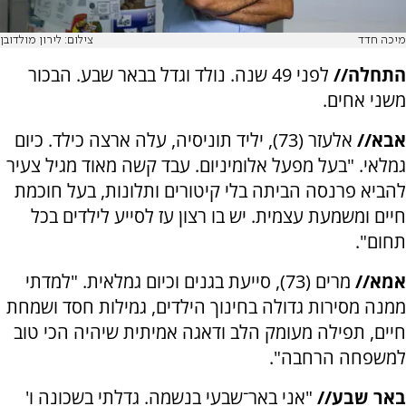
מיכה חדד
צילום: לירון מולדובן
התחלה//
לפני 49 שנה. נולד וגדל בבאר שבע. הבכור
משני אחים.
אבא//
אלעזר (73), יליד תוניסיה, עלה ארצה כילד. כיום
גמלאי. "בעל מפעל אלומיניום. עבד קשה מאוד מגיל צעיר
להביא פרנסה הביתה בלי קיטורים ותלונות, בעל חוכמת
חיים ומשמעת עצמית. יש בו רצון עז לסייע לילדים בכל
תחום".
אמא//
מרים (73), סייעת בגנים וכיום גמלאית. "למדתי
ממנה מסירות גדולה בחינוך הילדים, גמילות חסד ושמחת
חיים, תפילה מעומק הלב ודאגה אמיתית שיהיה הכי טוב
למשפחה הרחבה".
באר שבע//
"אני באר־שבעי בנשמה. גדלתי בשכונה ו'