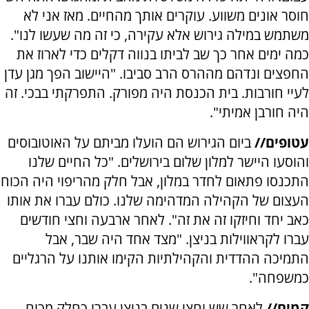
חוסר אונים משווע. עוקרים אותך מהחיים. מאז אני לא
משתמש במילה גירוש אלא עקירה, כי זה מה שעשו לנו".
כמה ימים אחר כך שב לביתו בנווה דקלים כדי לארוז את
החפצים ונדהם מההרס הרב סביבו. "היישוב הפך מגן עדן
לעיי חורבות. בית הכנסת היה מפורק. התפרקתי בבכי. זה
היה חורבן אמיתי".
עטופים//
ביום הגירוש הם הועלו מביתם על האוטובוסים
והוסעו היישר למלון שלום בירושלים. "כל החיים שלנו
התכנסו פתאום לחדר במלון, אבל חלק מהריפוי היה הכוח
העצום של הקהילה המדהימה שלנו. כולם עברו את אותו
כאב יחד וחיזקו זה את זה". לאחר ארבעה וחצי חודשים
עברו לקראווילות בניצן. "מצד אחד היה שבר, אבל
התמיכה ההדדית והקהילתיות הקימו אותנו על הרגליים
כמשפחה".
קמים//
לאחר שש וחצי שנים בניצן עברו כחלק מכוח