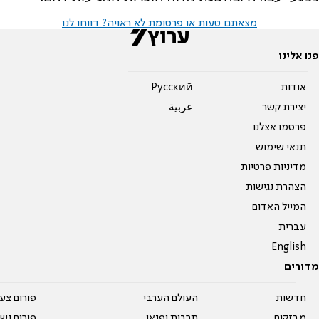
מצאתם טעות או פרסומת לא ראויה? דווחו לנו
פנו אלינו
אודות
Pусский
יצירת קשר
عربية
פרסמו אצלנו
תנאי שימוש
מדיניות פרטיות
הצהרת נגישות
המייל האדום
עברית
English
מדורים
חדשות
העולם הערבי
פורום צע
מבזקים
תרבות ופנאי
פורום נשו