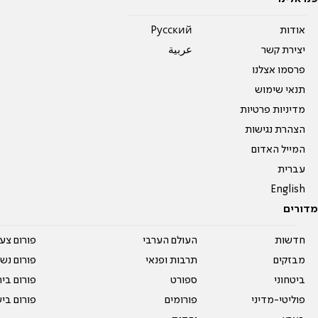
אודות
Pусский
יצירת קשר
عربية
פרסמו אצלנו
תנאי שימוש
מדיניות פרטיות
הצהרת נגישות
המייל האדום
עברית
English
מדורים
חדשות
העולם הערבי
פורום צע
מבזקים
תרבות ופנאי
פורום נשו
ביטחוני
ספורט
פורום בי
פוליטי-מדיני
פורומים
פורום בי