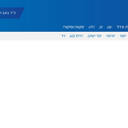
כ"ד באב תשפ"ו |
 ונדל"ן
דעות
אוכל
יהדות
הפקות וסיקורים
ספורט
פורומים
אתר ישיבה
יצירת קשר
עוד