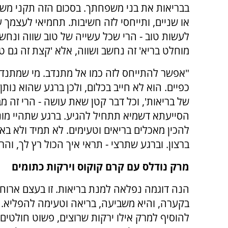
בבריאות את בני משפחתך. בסכום הזה תקני משה
או שניים, ותייחסי לזה חשיבות. תחמיאי לעצמך
לעשות טוב - הרי שכל עשייה של טוב שווה ונחשב
מוחלט בריא' זה נחשב ושווה, אלא 'קצת זה גם טו
"אפשר להתייחס לזה כמו אל מתנדב. מי שמתנדב
כפיים. הוא לא חייב בכלום, ולכן ברגע שהוא נות
של בריאות', וכל דבר קטן שאת עושה - הרי זה מ
הסייעתא דשמיא תתחיל להגיע. ברגע שתהיי מונ
להכין מאכלים בריאים וטעימים. לא תמיד ולא בא
ברצון. וברגע שתרצי - תראי איך הכול רץ לך, והרע
מרק נודלס עם קרם קוקוס וירקות כתומים
הנה דוגמה נפלאה למנת בריאות. זו בעצם ארו
בקערה, והיא משביעה, בריאה וטעימה להפליא.
להוסיף למרק אילו ירקות שרוצים, פשוט חולטים ו