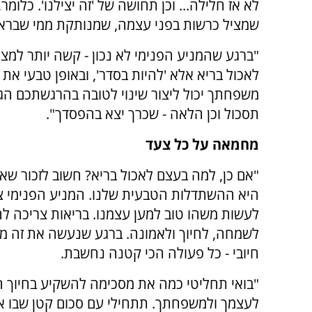
לא אז חלילה... וכן תחושה של 'זה יצילנו'. כלומ
שמציל כרשות בפני עצמה, שמנותקת ממי שברא 
"ברגע שהמניע הפנימי לא נכון - קשה יותר למ
לאכול בריא אלא 'להיות בסדר', ובאופן טבעי את
משפחתך יכול ליצור שינוי לטובה בהרגשתכם הג
תסכול וכן הלאה - שכרך יצא בהפסדך".
מחמאה על כל צעד
"אם כן, למה בעצם לאכול בריא? חשוב לזכור שא
היא ההשתדלות הטבעית שלנו. המניע הפנימי צר
לעשות משהו טוב למען עצמנו. בריאות צריכה ל
לשמחה, לחיוך ולאמונה. ברגע שנעשה את זה מת
חיובי - כל פעולה הכי קטנה נחשבת.
"בואי תחליטי כמה את מסכימה להשקיע בחיוך ה
לעצמך ולמשפחתך. תתחילי עם סכום קטן שבו 