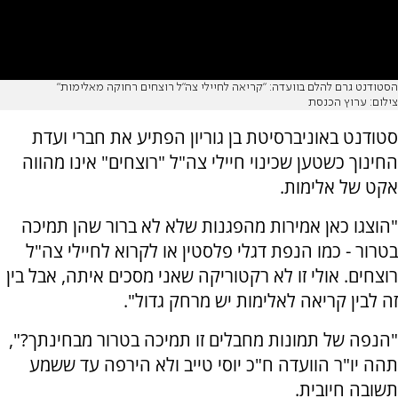
הסטודנט גרם להלם בוועדה: "קריאה לחיילי צה"ל רוצחים רחוקה מאלימות"
צילום: ערוץ הכנסת
סטודנט באוניברסיטת בן גוריון הפתיע את חברי ועדת
החינוך כשטען שכינוי חיילי צה"ל "רוצחים" אינו מהווה
אקט של אלימות.
"הוצגו כאן אמירות מהפגנות שלא לא ברור שהן תמיכה
בטרור - כמו הנפת דגלי פלסטין או לקרוא לחיילי צה"ל
רוצחים. אולי זו לא רקטוריקה שאני מסכים איתה, אבל בין
זה לבין קריאה לאלימות יש מרחק גדול".
"הנפה של תמונות מחבלים זו תמיכה בטרור מבחינתך?",
תהה יו"ר הוועדה ח"כ יוסי טייב ולא הירפה עד ששמע
תשובה חיובית.