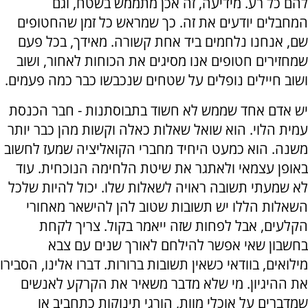
להם כל רע. מידיעה, זה אכן מתממש בשטח, וגם
המחבלים יודעים את זה. כך שמראש כל זמן שהחטופים
שם, אנחנו נלחמים ביד אחת קשורה. מאידך, בכל פעם
שמחזירים חטופים אנו מסיגים את הכוחות לאחור, ושוב
ושוב חיילים נופלים על שטחים שנכבשו כבר כמה פעמים.
יש אדם אחד שממש לא חשוד בתבוסתנות - חבר הכנסת
עמית הלוי. הוא שואל שאלות כאלה וקשות מהן כבר יותר
משנה. הוא כמעט היחיד מחברי הקואליציה שמעז לחשוב
באופן עצמאי ולאתגר את שיטת הלחימה הנוכחית. עוד
לא שמעתי תשובה ראויה לשאלות שלו. יכול להיות שלכל
השאלות הללו יש תשובות שטוב להן להישאר מאחורי
הקלעים, אבל לפחות שזה ייאמר בקול. צריך לקחת
בחשבון שאי אפשר להילחם לאורך שנים עם צבא
מילואים, בוודאי כשאין תשובות ברורות. דברו אלינו, הסבירו
את ההיגיון. מי שלא מדבר משאיר את הקרקע לאנשים
שמדברים על אוכלי מוות, הורגי תינוקות כתחביב או