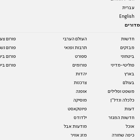
עברית
English
מדורים
חדשות
העולם הערבי
פורום צע
מבזקים
תרבות ופנאי
פורום נשו
ביטחוני
ספורט
פורום בי
פוליטי-מדיני
פורומים
פורום בי
בארץ
יהדות
בעולם
צרכנות
משפט ופלילים
אופנה
כלכלה ונדל"ן
מוסיקה
דעות
פיוטקאסט
חדשות המגזר
ילדודס
אוכל
מודעות אבל
כיפה שחורה
מזג אוויר