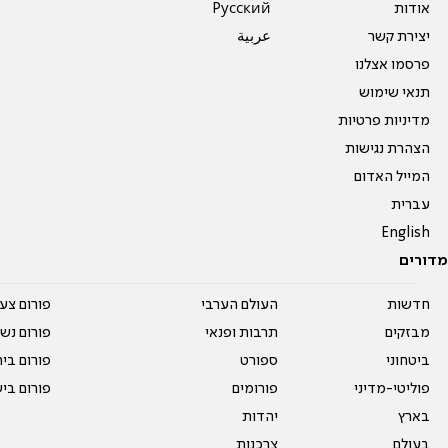
אודות
Pусский
יצירת קשר
عربية
פרסמו אצלנו
תנאי שימוש
מדיניות פרטיות
הצהרת נגישות
המייל האדום
עברית
English
מדורים
חדשות
העולם הערבי
פורום צע
מבזקים
תרבות ופנאי
פורום נשו
ביטחוני
ספורט
פורום בי
פוליטי-מדיני
פורומים
פורום בי
בארץ
יהדות
בעולם
צרכנות