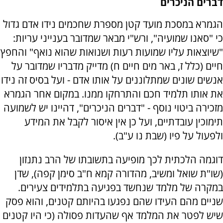
דברים הניכרים
הגמרא במסכת מועד קטן מספרת שחכמים נידו אדם גדול
כי "סאנו שמועיה", ורש"י מבאר שמדובר בענייני עריות:
"שיוצאות עליו שמועות רעות ושנואות שהוא נואף" והחפץ
חיים (כלל ז, באר מים חיים ח) מדייק מדבריו שמדובר על
אנשים שונים שמתלוננים על אותו אדם - ועל בסיס זה נידו
את אותו תלמיד חכם והתרחקו ממנו. במקום אחר הגמרא
מזכירה ביטוי נוסף - "דברים הניכרים", דהיינו יש לשמועה
תימוכין עובדתיים, ועל כן אין איסור לקבל את המידע
ולפעול על פיו (שבת נו ע"ב).
דוגמה הלכתית לכך מופיעה בתשובתו של הרב נתנזון
(שו"ת שואל ומשיב, מהדורה קמא ח"ב סימן קפה), שדן
במקרה של מלמד שנחשד בפגיעה בתלמידים צעירים.
שניים מהם העידו שהם נפגעו בהיותם קטנים, והוא פסק
שיש לפטר את המלמד אף שהעדות פסולה (כי היו קטנים