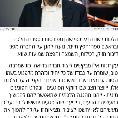
הרב אריאל בראלי
צילום: ערוץ 7
הלכות לשון הרע, כפי שהן מפורטות בספרי ההלכה
ובראשם ספר 'חפץ חיים', נועדו להגן על החברה מפני
דיבור מזיק, רכילות, השמצה והפצת שמועות שווא.
עקרונות אלו מבקשים ליצור חברה בריאה, כזו שמרבה
טוב, שומרת על כבודו של כל יחיד ונזהרת מלפגוע בשמו
הטוב. עם זאת ישנו חשש כבד שמרוב הקפדה על הלכות
אלו, ייווצר מצב שבו דווקא הפוגעים - ובפרט הפוגעים
מינית - ייהנו מהגנה הלכתית שתאפשר להם להמשיך
במעשיהם הרעים, בידיעה שהנפגעים יחששו לדבר ועל כן
מעשיהם לא ייחשפו לציבור. מציאות זו עלולה להפוך את
החברה ל"גן עדן לפוגעים", כפי שממחישים לצערנו