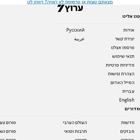
מצאתם טעות או פרסומת לא ראויה? דווחו לנו
פנו אלינו
אודות
Pусский
יצירת קשר
عربية
פרסמו אצלנו
תנאי שימוש
מדיניות פרטיות
הצהרת נגישות
המייל האדום
עברית
English
מדורים
חדשות
העולם הערבי
פורום צע
מבזקים
תרבות ופנאי
פורום נשו