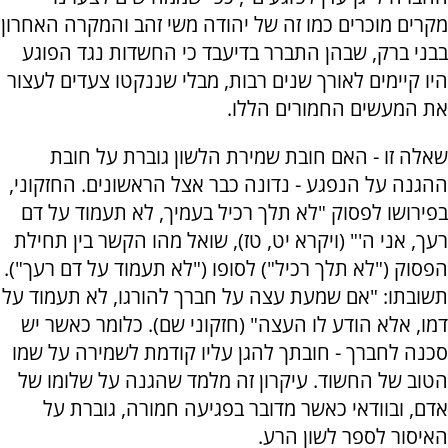
מקרים מוכרים כמו זה של יהודה משי זהב והמקרה האחרון
בבני ברק, שבהן התברר בדיעבד כי החשדות נגד הפוגע
היו קיימים לאורך שנים רבות, מבלי שננקטו צעדים לעצור
את המעשים החמורים הללו.
שאלה זו - האם חובת שמירת הלשון גוברת על חובת
ההגנה על הנפגע - נדונה כבר אצל הראשונים. החזקוני,
בפירושו לפסוק "לא תלך רכיל בעמיך, לא תעמוד על דם
רעך, אני ה'" (ויקרא יט, טז), שואל מהו הקשר בין תחילת
הפסוק ("לא תלך רכיל") לסופו ("לא תעמוד על דם רעך").
תשובתו: "אם שמעת עצה על חברך להורגו, לא תעמוד על
דמו, אלא הודע לו העצה" (חזקוני שם). כלומר כאשר יש
סכנה לחברך - חובתך להגן עליו קודמת לשמירה על שמו
הטוב של החשוד. עיקרון זה מלמד שהגנה על שלומו של
אדם, ובוודאי כאשר מדובר בפגיעה חמורה, גוברת על
האיסור לספר לשון הרע.