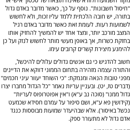
מקור השמועה ולוודא שאינה תוצאה של סכסוך אישי או
"חיסול חשבונות". נוסף על כך, כאשר מדובר באדם גדול
בתורה, יש חובה הלכתית ללמד עליו זכות, ולא לחשוש
לשמועות רעות. לעומת זאת כאשר מדובר באדם רגיל
המצב מורכב יותר, ומצד אחד יש להמשיך להחזיק אותו
בחזקת כשרות, אך באופן מעשי מותר לחשוש לנזק ועל כן
להימנע מיצירת קשרים קרובים עימו.
חשוב להדגיש כי גם אנשים גדולים עלולים להיכשל,
והתורה עצמה מזהירה בתחום הממוני דווקא את הדיינים
מפני טובות הנאה ומנמקת: "כי השוחד יעוור עיני חכמים"
(דברים טז, יט). ובעניין עריות נאמר "כל הגדול מחברו יצרו
גדול ממנו" (סוכה נב ע"א) ו"אין אפוטרופוס לעריות"
(קידושין פא ע"א, ושם סיפור על עמרם חסידא שכמעט
נכשל באיסור). אלא שבהיעדר שמועות מבוססות כנגד
אדם גדול לא מתעורר ספק.