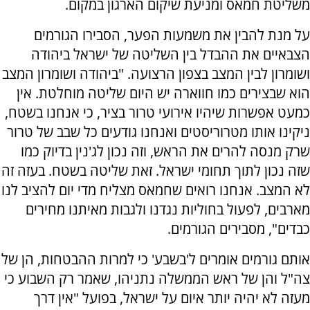
משליטת חמאס ומניעת שיקום הארגון במקום.
על מנת להבין את משמעות הפער, הסבירו הגורמים
הצבאיים את ההבדל בין השליטה של ישראל ביהודה
ושומרון לבין המצב בצפון הרצועה. "ביהודה ושומרון המצב
הוא שבצירים כמו חווארה יש היום שליטה מוחלטת. אין
כמעט אפשרות שיהיו אירועי טרור בציר, כי אנחנו בשטח,
ניקינו אותו מטרוריסטים ואנחנו גודעים כל שבב של טרור
שרק מנסה להרים את הראש, וזה נכון לג'נין בדיוק כמו
שזה נכון לתוך תחומי ישראל. זאת שליטה בשטח. בעזה זה
לא המצב. אנחנו רואים שחמאס מצליח מדי יום להציב לנו
מארבים, לפעול בחוליות נגדנו ולגבות מאיתנו מחירים
כבדים", מסבירים הגורמים.
אותם גורמים אומרים ל'בשבע' כי למרות ההבטחות, הן של
צה"ל והן של ראש הממשלה נתניהו, שאמר רק השבוע כי
מעזה לא יהיה יותר איום על ישראל, בפועל "אין דרך