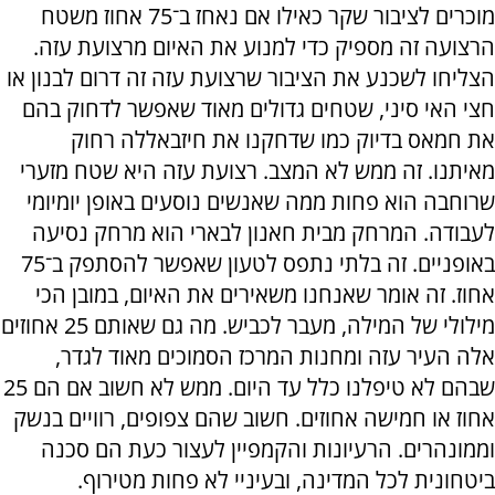
מוכרים לציבור שקר כאילו אם נאחז ב־75 אחוז משטח
הרצועה זה מספיק כדי למנוע את האיום מרצועת עזה.
הצליחו לשכנע את הציבור שרצועת עזה זה דרום לבנון או
חצי האי סיני, שטחים גדולים מאוד שאפשר לדחוק בהם
את חמאס בדיוק כמו שדחקנו את חיזבאללה רחוק
מאיתנו. זה ממש לא המצב. רצועת עזה היא שטח מזערי
שרוחבה הוא פחות ממה שאנשים נוסעים באופן יומיומי
לעבודה. המרחק מבית חאנון לבארי הוא מרחק נסיעה
באופניים. זה בלתי נתפס לטעון שאפשר להסתפק ב־75
אחוז. זה אומר שאנחנו משאירים את האיום, במובן הכי
מילולי של המילה, מעבר לכביש. מה גם שאותם 25 אחוזים
אלה העיר עזה ומחנות המרכז הסמוכים מאוד לגדר,
שבהם לא טיפלנו כלל עד היום. ממש לא חשוב אם הם 25
אחוז או חמישה אחוזים. חשוב שהם צפופים, רוויים בנשק
וממונהרים. הרעיונות והקמפיין לעצור כעת הם סכנה
ביטחונית לכל המדינה, ובעיניי לא פחות מטירוף.