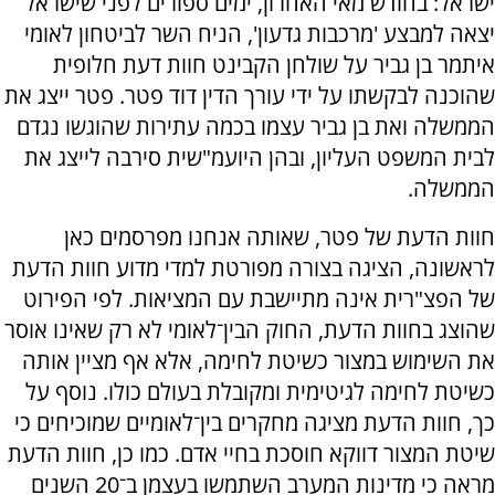
ישראל: בחודש מאי האחרון, ימים ספורים לפני שישראל
יצאה למבצע 'מרכבות גדעון', הניח השר לביטחון לאומי
איתמר בן גביר על שולחן הקבינט חוות דעת חלופית
שהוכנה לבקשתו על ידי עורך הדין דוד פטר. פטר ייצג את
הממשלה ואת בן גביר עצמו בכמה עתירות שהוגשו נגדם
לבית המשפט העליון, ובהן היועמ"שית סירבה לייצג את
הממשלה.
חוות הדעת של פטר, שאותה אנחנו מפרסמים כאן
לראשונה, הציגה בצורה מפורטת למדי מדוע חוות הדעת
של הפצ"רית אינה מתיישבת עם המציאות. לפי הפירוט
שהוצג בחוות הדעת, החוק הבין־לאומי לא רק שאינו אוסר
את השימוש במצור כשיטת לחימה, אלא אף מציין אותה
כשיטת לחימה לגיטימית ומקובלת בעולם כולו. נוסף על
כך, חוות הדעת מציגה מחקרים בין־לאומיים שמוכיחים כי
שיטת המצור דווקא חוסכת בחיי אדם. כמו כן, חוות הדעת
מראה כי מדינות המערב השתמשו בעצמן ב־20 השנים