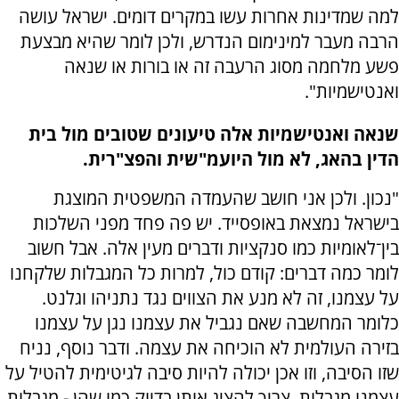
למה שמדינות אחרות עשו במקרים דומים. ישראל עושה
הרבה מעבר למינימום הנדרש, ולכן לומר שהיא מבצעת
פשע מלחמה מסוג הרעבה זה או בורות או שנאה
ואנטישמיות".
שנאה ואנטישמיות אלה טיעונים שטובים מול בית
הדין בהאג, לא מול היועמ"שית והפצ"רית.
"נכון. ולכן אני חושב שהעמדה המשפטית המוצגת
בישראל נמצאת באופסייד. יש פה פחד מפני השלכות
בין־לאומיות כמו סנקציות ודברים מעין אלה. אבל חשוב
לומר כמה דברים: קודם כול, למרות כל המגבלות שלקחנו
על עצמנו, זה לא מנע את הצווים נגד נתניהו וגלנט.
כלומר המחשבה שאם נגביל את עצמנו נגן על עצמנו
בזירה העולמית לא הוכיחה את עצמה. ודבר נוסף, נניח
שזו הסיבה, וזו אכן יכולה להיות סיבה לגיטימית להטיל על
עצמנו מגבלות, צריך להציג אותן בדיוק כמו שהן - מגבלות