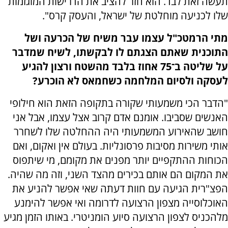
תעשה זאת לבד. הוא חזר להציב את הדרישות המוגזמות
שלו לכניעה מוחלטת של ישראל, והעסק קרס".
מתי הרמטכ"ל עצמו עבר משיח של הכרעה ושל
התוכנית שאתם הצגתם לו לבקשתו, לשיח שמדבר
על שליטה ב־75 אחוז בלבד מהשטח ורצון להגיע
לעסקה ולסיום המלחמה כשחמאס לא הוכרע?
"הדבר הכי משמעותי שקורה בתקופה הזאת הוא חילופי
האנשים שסביבו. אומנם אדם קרוב אצל עצמו, אבל אני
חושב שהאירוע המשמעותי היה ההחלטה שלו לשחרר
אותי משירות מסיבות פרסונליות. בעולם אין ואקום, ואם
הכוחות ההתקפיים יותר מפנים את מקומם, מי שיתפוס
את המקום הם אותם בכירים מהצד השני, וזה מה שהיה.
הפצ"רית הגיעה עם חוות דעתה שאי אפשר להניע את
האוכלוסייה מצפון הרצועה לדרומה ואי אפשר להימנע
מלהכניס לצפון הרצועה סיוע הומניטרי. באותו הזמן מגיע