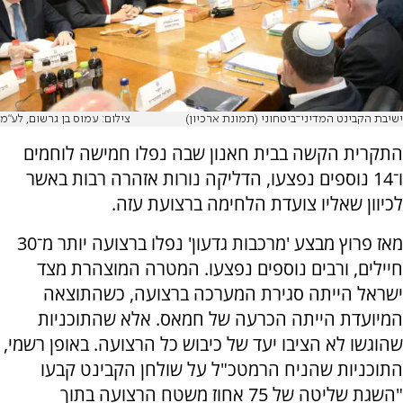
ישיבת הקבינט המדיני־ביטחוני (תמונת ארכיון)
צילום: עמוס בן גרשום, לע"מ
התקרית הקשה בבית חאנון שבה נפלו חמישה לוחמים
ו־14 נוספים נפצעו, הדליקה נורות אזהרה רבות באשר
לכיוון שאליו צועדת הלחימה ברצועת עזה.
מאז פרוץ מבצע 'מרכבות גדעון' נפלו ברצועה יותר מ־30
חיילים, ורבים נוספים נפצעו. המטרה המוצהרת מצד
ישראל הייתה סגירת המערכה ברצועה, כשהתוצאה
המיועדת הייתה הכרעה של חמאס. אלא שהתוכניות
שהוגשו לא הציבו יעד של כיבוש כל הרצועה. באופן רשמי,
התוכניות שהניח הרמטכ"ל על שולחן הקבינט קבעו
"השגת שליטה של 75 אחוז משטח הרצועה בתוך