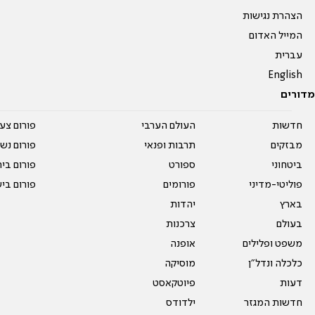
הצהרת נגישות
המייל האדום
עברית
English
מדורים
חדשות
העולם הערבי
פורום צע
מבזקים
תרבות ופנאי
פורום נשו
ביטחוני
ספורט
פורום בי
פוליטי-מדיני
פורומים
פורום בי
בארץ
יהדות
בעולם
צרכנות
משפט ופלילים
אופנה
כלכלה ונדל"ן
מוסיקה
דעות
פיוטקאסט
חדשות המגזר
ילדודס