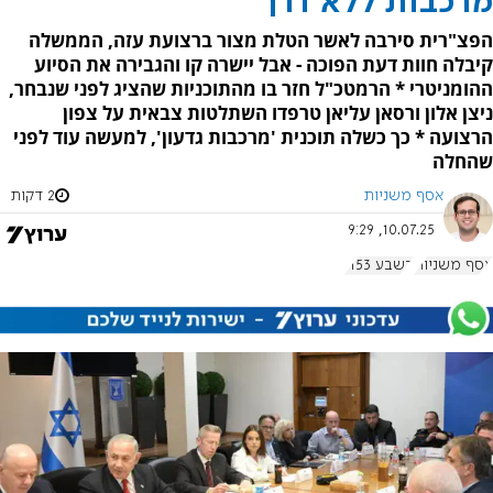
מרכבות ללא דרך
הפצ"רית סירבה לאשר הטלת מצור ברצועת עזה, הממשלה
קיבלה חוות דעת הפוכה - אבל יישרה קו והגבירה את הסיוע
ההומניטרי * הרמטכ"ל חזר בו מהתוכניות שהציג לפני שנבחר,
ניצן אלון ורסאן עליאן טרפדו השתלטות צבאית על צפון
הרצועה * כך כשלה תוכנית 'מרכבות גדעון', למעשה עוד לפני
שהחלה
אסף משניות
2 דקות
10.07.25, 9:29
אסף משניות
בשבע 1153