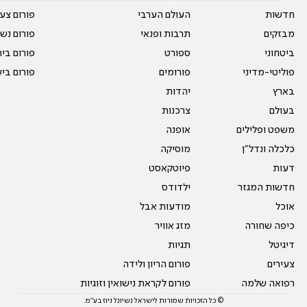
חדשות
העולם הערבי
פורום צע
מבזקים
תרבות ופנאי
פורום נשו
ביטחוני
ספורט
פורום בי
פוליטי-מדיני
פורומים
פורום בי
בארץ
יהדות
בעולם
צרכנות
משפט ופלילים
אופנה
כלכלה ונדל"ן
מוסיקה
דעות
פיוטקאסט
חדשות המגזר
ילדודס
אוכל
מודעות אבל
כיפה שחורה
מזג אוויר
דיגיטל
תגיות
צעירים
פורום הריון ולידה
רפואה שלמה
פורום לקראת נישואין וזוגיות
© כל הזכויות שמורות לישראל נשיונל ניוז בע"מ.