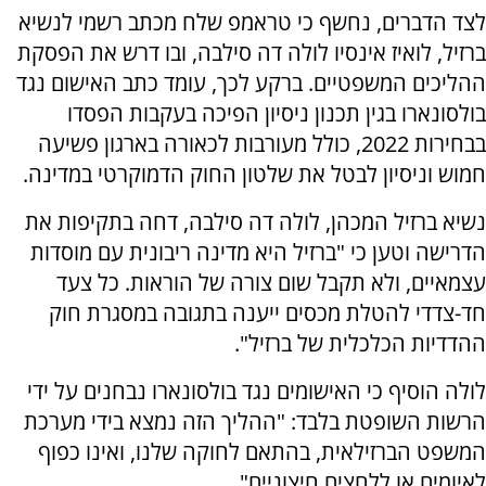
לצד הדברים, נחשף כי טראמפ שלח מכתב רשמי לנשיא
ברזיל, לואיז אינסיו לולה דה סילבה, ובו דרש את הפסקת
ההליכים המשפטיים. ברקע לכך, עומד כתב האישום נגד
בולסונארו בגין תכנון ניסיון הפיכה בעקבות הפסדו
בבחירות 2022, כולל מעורבות לכאורה בארגון פשיעה
חמוש וניסיון לבטל את שלטון החוק הדמוקרטי במדינה.
נשיא ברזיל המכהן, לולה דה סילבה, דחה בתקיפות את
הדרישה וטען כי "ברזיל היא מדינה ריבונית עם מוסדות
עצמאיים, ולא תקבל שום צורה של הוראות. כל צעד
חד-צדדי להטלת מכסים ייענה בתגובה במסגרת חוק
ההדדיות הכלכלית של ברזיל".
לולה הוסיף כי האישומים נגד בולסונארו נבחנים על ידי
הרשות השופטת בלבד: "ההליך הזה נמצא בידי מערכת
המשפט הברזילאית, בהתאם לחוקה שלנו, ואינו כפוף
לאיומים או ללחצים חיצוניים".