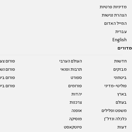
מדיניות פרטיות
הצהרת נגישות
המייל האדום
עברית
English
מדורים
חדשות
העולם הערבי
פורום צע
מבזקים
תרבות ופנאי
פורום נשו
ביטחוני
ספורט
פורום בי
פוליטי-מדיני
פורומים
פורום בי
בארץ
יהדות
בעולם
צרכנות
משפט ופלילים
אופנה
כלכלה ונדל"ן
מוסיקה
דעות
פיוטקאסט