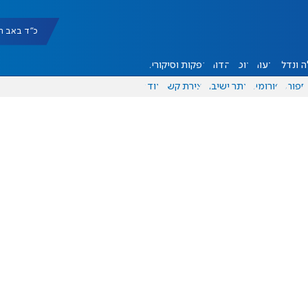
כ"ד באב תשפ"ו |
 ונדל"ן
דעות
אוכל
יהדות
הפקות וסיקורים
ספורט
פורומים
אתר ישיבה
יצירת קשר
עוד