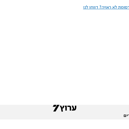
ומת לא ראויה? דווחו לנו
ים
שות
חדשות המגזר
פורומים
תגי