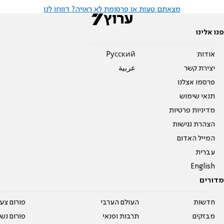
מצאתם טעות או פרסומת לא ראויה? דווחו לנו
פנו אלינו
אודות
Pусский
יצירת קשר
عربية
פרסמו אצלנו
תנאי שימוש
מדיניות פרטיות
הצהרת נגישות
המייל האדום
עברית
English
מדורים
חדשות
העולם הערבי
פורום צע
מבזקים
תרבות ופנאי
פורום נשו