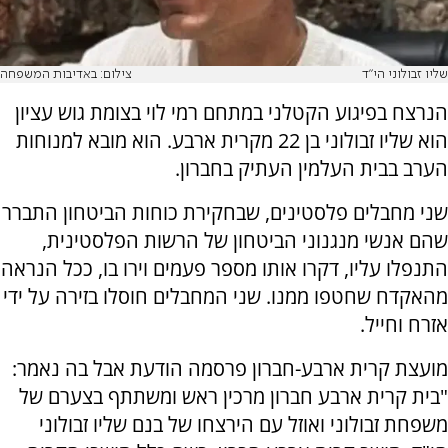
שליו זבולוני הי"ד
צילום: באדיבות המשפחה
הנרצח בפיגוע הקטלני במתחם רמי לוי בצומת גוש עציון
הוא שליו זבולוני בן 22 מקרית ארבע. הוא מובא למנוחות
הערב בבית העלמין העתיק בחברון.
שני מחבלים פלסטינים, שבחקירת כוחות הביטחון התברר
שהם אנשי מנגנוני הביטחון של הרשות הפלסטינית,
התנפלו עליו, דקרו אותו מספר פעמים וירו בו, ככל הנראה
מהאקדח שחטפו ממנו. שני המחבלים חוסלו בזירה על ידי
אזרח וחייל.
מועצת קרית ארבע-חברון פרסמה הודעת אבל בה נאמר:
"בית קרית ארבע חברון מרכין ראש ומשתתף בצערם של
משפחת זבולוני ואוזל עם הירצחו של בנם שליו זבולוני