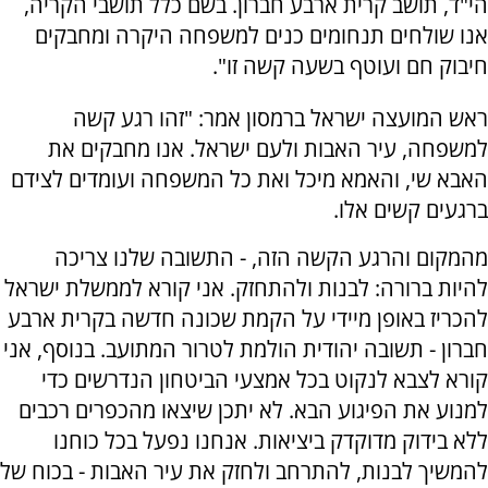
הי"ד, תושב קרית ארבע חברון. בשם כלל תושבי הקריה,
אנו שולחים תנחומים כנים למשפחה היקרה ומחבקים
חיבוק חם ועוטף בשעה קשה זו".
ראש המועצה ישראל ברמסון אמר: "זהו רגע קשה
למשפחה, עיר האבות ולעם ישראל. אנו מחבקים את
האבא שי, והאמא מיכל ואת כל המשפחה ועומדים לצידם
ברגעים קשים אלו.
מהמקום והרגע הקשה הזה, - התשובה שלנו צריכה
להיות ברורה: לבנות ולהתחזק. אני קורא לממשלת ישראל
להכריז באופן מיידי על הקמת שכונה חדשה בקרית ארבע
חברון - תשובה יהודית הולמת לטרור המתועב. בנוסף, אני
קורא לצבא לנקוט בכל אמצעי הביטחון הנדרשים כדי
למנוע את הפיגוע הבא. לא יתכן שיצאו מהכפרים רכבים
ללא בידוק מדוקדק ביציאות. אנחנו נפעל בכל כוחנו
להמשיך לבנות, להתרחב ולחזק את עיר האבות - בכוח של