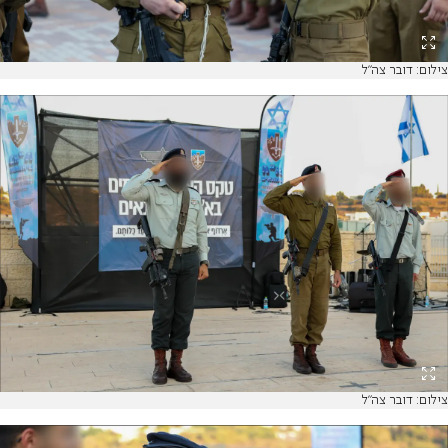
צילום: דובר צה"ל
צילום: דובר צה"ל