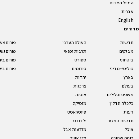
המייל האדום
עברית
English
מדורים
חדשות
העולם הערבי
פורום צע
מבזקים
תרבות ופנאי
פורום נשו
ביטחוני
ספורט
פורום בי
פוליטי-מדיני
פורומים
פורום בי
בארץ
יהדות
בעולם
צרכנות
משפט ופלילים
אופנה
כלכלה ונדל"ן
מוסיקה
דעות
פיוטקאסט
חדשות המגזר
ילדודס
אוכל
מודעות אבל
כיפה שחורה
מזג אוויר