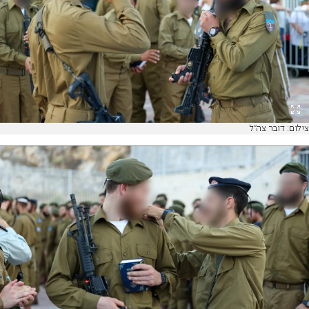
צילום: דובר צה"ל