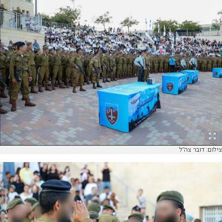
צילום: דובר צה"ל