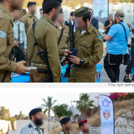
צילום: דובר צה"ל