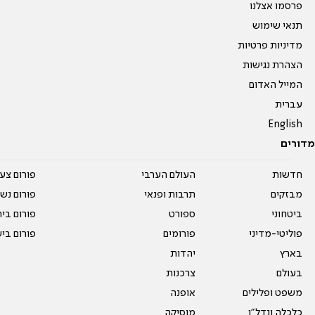
פרסמו אצלנו
תנאי שימוש
מדיניות פרטיות
הצהרת נגישות
המייל האדום
עברית
English
מדורים
חדשות
העולם הערבי
פורום צע
מבזקים
תרבות ופנאי
פורום נשו
ביטחוני
ספורט
פורום בי
פוליטי-מדיני
פורומים
פורום בי
בארץ
יהדות
בעולם
צרכנות
משפט ופלילים
אופנה
כלכלה ונדל"ן
מוסיקה