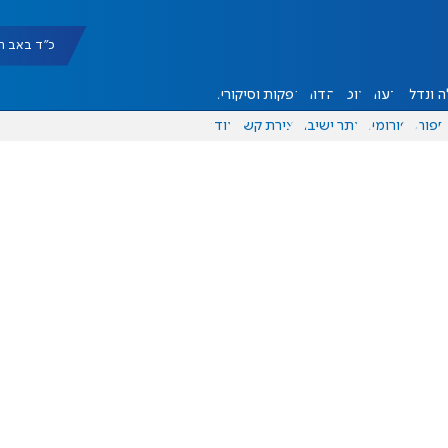
כ"ד באב תשפ"ו |
 ונדל"ן
דעות
אוכל
יהדות
הפקות וסיקורים
ספורט
פורומים
אתר ישיבה
יצירת קשר
עוד