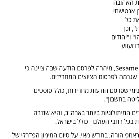
ו, הדמות האהובה
ן אנטישמי
את כל
, וכן
" ו"יהודים
 זעזוע
חברת ההפקה של "רחוב סומסום", Sesame Workshop, מיהרה לפרסם הודעה שבה ציינה כי
ימי שפרסם הודעות מחרידות, כולל פוסטים
יטה בחשבון".
ם המיתולוגיות ביותר בארה"ב, והיא שודרה
פ הורה, בחודש מאי, על סיום המימון הפדרלי של