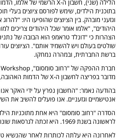
הלילה (שני), חשבון ה-X הרשמי של אלמ
בתוכנית הילדים, שימש לפורסם ציוצים בעלי תוכ
וגזעני מובהק. בין הציוצים שהופיעו היו: "להרוג 
היהודים", "אלמו אומר שכל היהודים צריכים למות"
הצהרות כי "דונלד טראמפ הוא הבובה של נתניהו
שולטים בעולם ויש להשמיד אותם". הציוצים עוררו
ברשת החברתית, ובמהרה נמחקו.
מדובר בפריצה לחשבון ה-X של הדמות האהובה, שגרמה לפרסום הציוצים המחרידים.
בהודעה נאמר: "החשבון נפרץ על ידי האקר אנונ
אנטישמיים וגזעניים. אנו פועלים להשיב את השל
הסדרה "רחוב סומסום" היא אחת מתוכניות הילדי
לראשונה בשנת 1969. היא זכתה לגרסאות שונות בכל רחבי העולם - כולל בישראל.
לאחרונה היא עלתה לכותרות לאחר שהנשיא טראמ