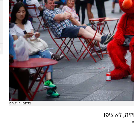
צילום: רויטרס
יה, לא ציפו
.