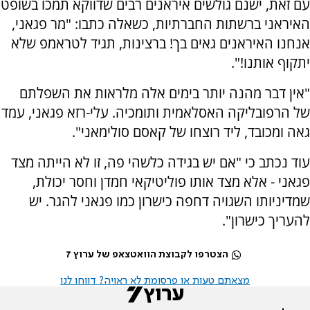
עם זאת, ישנם גולשים איראנים רבים שדווקא תמכו בשופט
האיראני ברשתות החברתיות, כשאלה כתבו: "מר פגאני,
אנחנו האיראנים גאים בך! ברצינות, תגיד לטראמפ שלא
יתקוף אותנו!".
"אין דבר מהנה יותר בימים אלה מלראות את השפלתם
של הרפובליקה האסלאמית ותומכיה. עלי-רזא פגאני, עמד
גאה ומכובד, ליד רוצחו של קאסם סולימאני".
עוד נכתב כי "אם יש בגידה כלשהי פה, זו לא הייתה מצד
פגאני - אלא מצד אותו פוליטיקאי חמדן וחסר יכולת,
שמדיניותו השגויה דחפה כישרון כמו פגאני להגר. יש
להעריך כישרון".
הצטרפו לקבוצת הוואטצאפ של ערוץ 7
מצאתם טעות או פרסומת לא ראויה? דווחו לנו