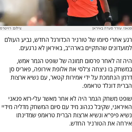
פגאני. עורר סערה באיראן
צילום: רויטרס
רגע אחרי סיומו של טורניר הכדורגל החדש, גביע העולם
למועדונים שהתקיים בארה"ב, באיראן לא נרגעים.
היה זה לאחר פרסום תמונה של שופט הגמר אמש,
במשחק בו ניצחה צ'לסי את אלופת אירופה, פאריס סן
ז'רמן הנתמכת על ידי אמירות קטאר, עם נשיא ארצות
הברית דונלד טראמפ.
שופט משחק הגמר היה לא אחר מאשר עלי-רזא פגאני
האיראני, שקיבל כנהוג מיד עם סיום המשחק מדליה מידיי
נשיא פיפ"א ונשיא ארצות הברית טראמפ שמדינתו
אירחה את הטורניר החדש.