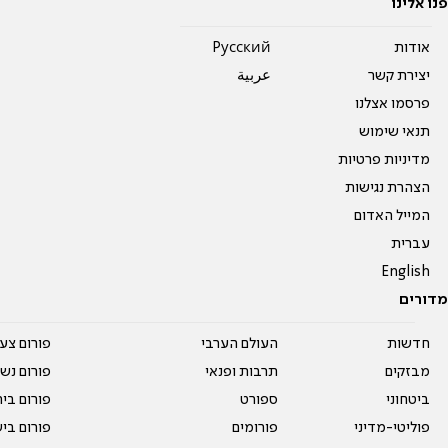
פנו אלינו
אודות
Pусский
יצירת קשר
عربية
פרסמו אצלנו
תנאי שימוש
מדיניות פרטיות
הצהרת נגישות
המייל האדום
עברית
English
מדורים
חדשות
העולם הערבי
פורום צע
מבזקים
תרבות ופנאי
פורום נשו
ביטחוני
ספורט
פורום בי
פוליטי-מדיני
פורומים
פורום בי