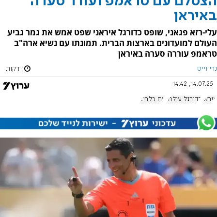
הצטלם עם טראמפ ועורר סערה
באיראן
עלי-רזא פגאני, שופט כדורגל איראני שפט אמש את גמר גביע
העולם למועדונים בארצות הברית. תמונתו עם נשיא ארה"ב
טראמפ עוררה סערה באיראן
נרי וייס
1 דקות
14.07.25, 14:42
איראן
כדורגל עולמי
עם כלביא