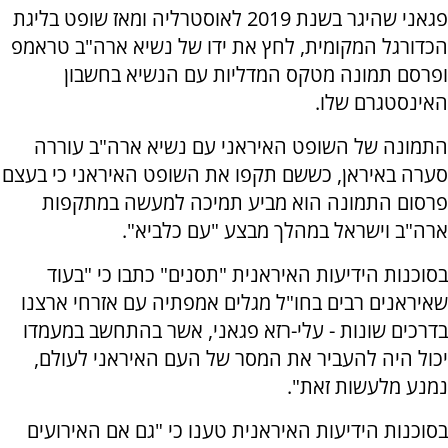
פגאני שהיגר בשנת 2019 לאוסטרליה ומאז שופט בליגת
הכדורגל המקומית, לחץ את ידו של נשיא ארה"ב טראמפ
ופרסם תמונה מטקס המדליות עם הנשיא בחשבון
האינסטגרם שלו.
התמונה של השופט האיראני עם נשיא ארה"ב עוררה
סערה באיראן, כששם תקפו את השופט האיראני כי בעצם
פרסום התמונה הוא מביע תמיכה למעשה במתקפות
ארה"ב וישראל במהלך מבצע "עם כלביא".
בסוכנות הידיעות האיראנית "תסנים" כתבו כי "בעוד
שאיראנים רבים בחו"ל מגלים אמפתיה עם אזרחי ארצנו
בדרכים שונות - עלי-רזא פגאני, אשר בהתחשב במעמדו
יכול היה להעביר את המסר של העם האיראני לעולם,
נמנע מלעשות זאת".
בסוכנות הידיעות האיראנית טענו כי "גם אם האירועים