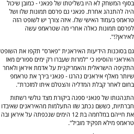
בסוף המשחק לא היו בשליטתו של פגאני - כמובן שיכול
היה להתנהג אחרת. פגאני גם פרסם תמונות שלו ושל
טראמפ בעמוד האישי שלו. איזה צורך יש לשופט הזה
לפרסם תמונות כאלה אחרי מה שטראמפ עשה
לאיראן?!".
גם בסוכנות הידיעות האיראנית "פארס" תקפו את השופט
האיראני והוסיפו כי "למרות שעברו רק ימים ספורים מאז
התקיפה הישראלית והאמריקנית על אדמת איראן ולאחר
שיותר מאלף איראנים נהרגו - פגאני בירך את טראמפ
בחום לאחר קבלת המדליה והצטלם איתו למזכרת".
התנהגותו של פגאני ספגה ביקורת מצד גולשי רשתות
חברתיות, כששם נכתב שזו התעלמות מהאיראנים שאיבדו
את חייהם במלחמה בת 12 הימים שנכפתה על איראן ובה
טראמפ מילא תפקיד מוביל".