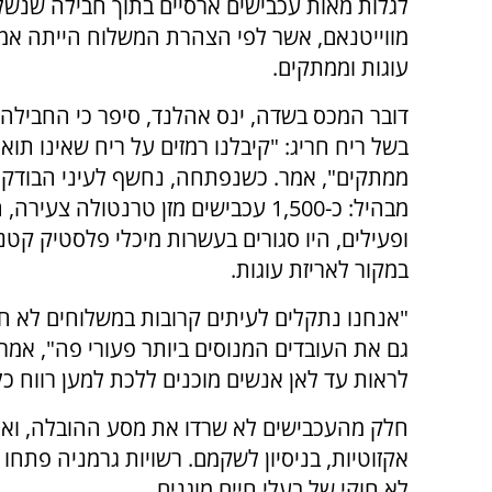
לגלות מאות עכבישים ארסיים בתוך חבילה שנש
מווייטנאם, אשר לפי הצהרת המשלוח הייתה אמ
עוגות וממתקים.
דובר המכס בשדה, ינס אהלנד, סיפר כי החבילה
בשל ריח חריג: "קיבלנו רמזים על ריח שאינו תוא
ממתקים", אמר. כשנפתחה, נחשף לעיני הבודקי
מבהיל: כ-1,500 עכבישים מזן טרנטולה צעירה,
ופעילים, היו סגורים בעשרות מיכלי פלסטיק קטני
במקור לאריזת עוגות.
"אנחנו נתקלים לעיתים קרובות במשלוחים לא חו
גם את העובדים המנוסים ביותר פעורי פה", אמר א
לראות עד לאן אנשים מוכנים ללכת למען רווח כל
חלק מהעכבישים לא שרדו את מסע ההובלה, ואלה
אקזוטיות, בניסיון לשקמם. רשויות גרמניה פתחו 
לא חוקי של בעלי חיים מוגנים.