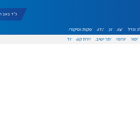
כ"ד באב תשפ"ו |
 ונדל"ן
דעות
אוכל
יהדות
הפקות וסיקורים
ספורט
פורומים
אתר ישיבה
יצירת קשר
עוד