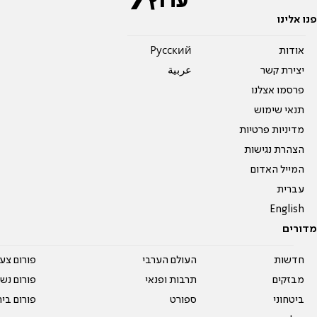
פנו אלינו
אודות
Pусский
יצירת קשר
عربية
פרסמו אצלנו
תנאי שימוש
מדיניות פרטיות
הצהרת נגישות
המייל האדום
עברית
English
מדורים
חדשות
העולם הערבי
פורום צע
מבזקים
תרבות ופנאי
פורום נשו
ביטחוני
ספורט
פורום בי