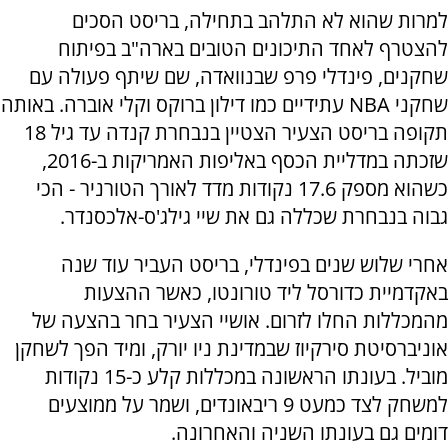
למרות שהוא לא התלהב בתחילה, בריסט הסכים
להצטרף לאחד התיכונים הטובים בארה"ב בפיתוח
שחקנים, פינדלי פרפ שבנוואדה, שם שיתף פעולה עם
שחקני NBA עתידיים כמו דילון ברוקס וקלי אוברה. באותה
תקופה בריסט הצעיר הצטיין בנבחרת קנדה עד גיל 18
שזכתה במדליית הכסף באליפות האמריקות ב-2016,
כשהוא מספק 17.6 נקודות מדד לאורך הטורניר - הכי
גבוה בנבחרת שכללה גם את שיי גילג'ס-אלכסנדר.
אחרי שלוש שנים בפינדלי, בריסט העביר עוד שנה
באקדמיית כדורסל ליד טורונטו, כאשר ההצעות
מהמכללות החלו לזרום. אושיי הצעיר בחר בהצעה של
אוניברסיטת סירקיוז שבמדינת ניו יורק, ומיד הפך לשחקן
מוביל. בעונתו הראשונה במכללות קלע כ-15 נקודות
למשחק לצד כמעט 9 ריבאונדים, ושמר על ממוצעים
דומים גם בעונתו השניה והאחרונה.