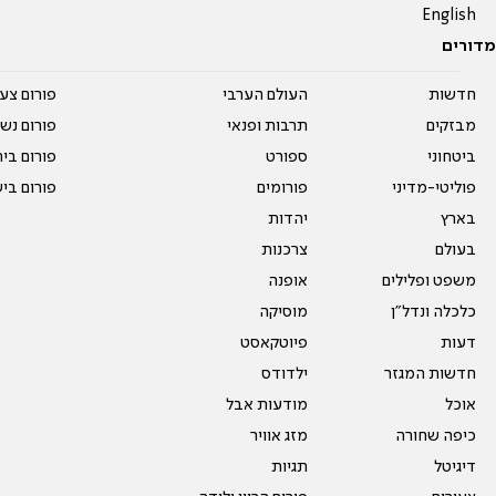
English
מדורים
חדשות
העולם הערבי
פורום צע
מבזקים
תרבות ופנאי
פורום נשו
ביטחוני
ספורט
פורום בי
פוליטי-מדיני
פורומים
פורום בי
בארץ
יהדות
בעולם
צרכנות
משפט ופלילים
אופנה
כלכלה ונדל"ן
מוסיקה
דעות
פיוטקאסט
חדשות המגזר
ילדודס
אוכל
מודעות אבל
כיפה שחורה
מזג אוויר
דיגיטל
תגיות