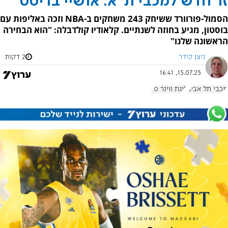
זר חדש למכבי ת"א: אושיי בריסט
הסמול-פורוורד ששיחק 243 משחקים ב-NBA וזכה באליפות עם
בוסטון, מגיע בחוזה לשנתיים. קלאודיו קולדבלה: "הוא הבחירה
הראשונה שלנו"
ניצן קידר
2 דקות
15.07.25, 16:41
מכבי תל אביב
ליגת ווינר סל