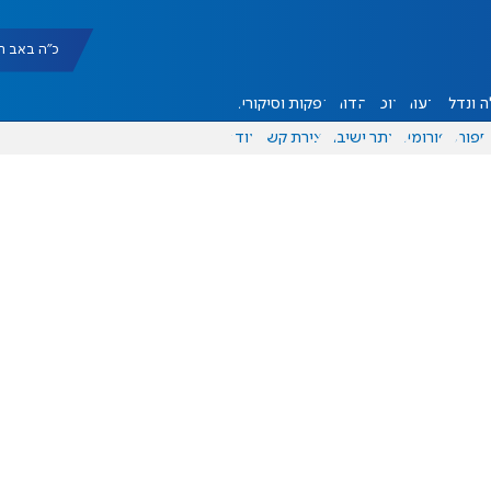
כ"ה באב תשפ"ו |
 ונדל"ן
דעות
אוכל
יהדות
הפקות וסיקורים
ספורט
פורומים
אתר ישיבה
יצירת קשר
עוד