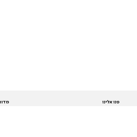
פנו אלינו
מדור
אודות
Pусский
חד
יצירת קשר
عربية
מב
פרסמו אצלנו
בי