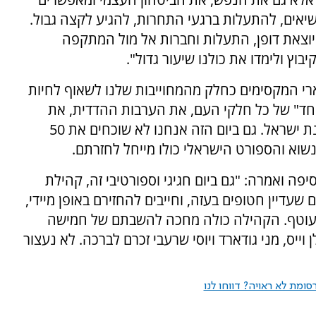
יאים, להתעלות ברגעי התחרות, להגיע לקצה גבול.
ה יוצאת דופן, התעלות וחברות אל מול המתקפה
וץ ולימדו את כולנו שיעור גדול".
בארי המקסימים כחלק מהמחוייבות שלנו לשאוף לחיות
ביחד" של כל חלקי העם, את הערבות ההדדית, את
השאיפה והחלום לחזור ולחיות חיים טובים במדינת ישראל. גם ביום הזה אנחנו לא שוכחים את 50
שוא והספורט הישראלי כולו מייחל לחזרתם.
פה ואמרה: "גם ביום חגיגי וספורטיבי זה, קהילת
ד האולימפי מזכירים כי ישנם 50 אנשים שעדיין חטופים בעזה, וחייבים להחזירם באופן מיידי,
 עוטף. הקהילה כולה מחכה להשבתם של חמישה
 וייס, מני גודארד ויוסי שרעבי זכרם לברכה. לא נעצור
ומת לא ראויה? דווחו לנו