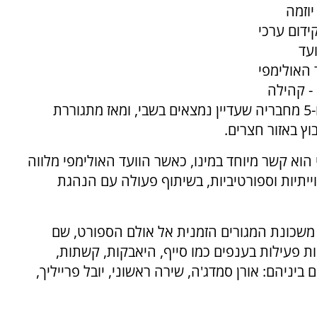
יוזמה
ידום ערכי
ועד
Let”, בחר הוועד האולימפי
- קהילה
שאיבדה 102 מחבריה במתקפת ה-7 באוקטובר ו-5 מחבריה שעדיין נמצאים בשבי, ומאז מתגוררת
ץ באזור חצרים.
הוא קשר מיוחד במינו, כאשר הוועד האולימפי מלווה
וייתיות וספורטיביות, בשיתוף פעולה עם הנהגת
- משכונת המגורים הזמנית אל אולם הספורט, שם
 פעילות בענפים כמו סייף, היאבקות, קשתות,
יניהם: אורן סמדג'ה, שירה ראשוני, יובל פרייליך,