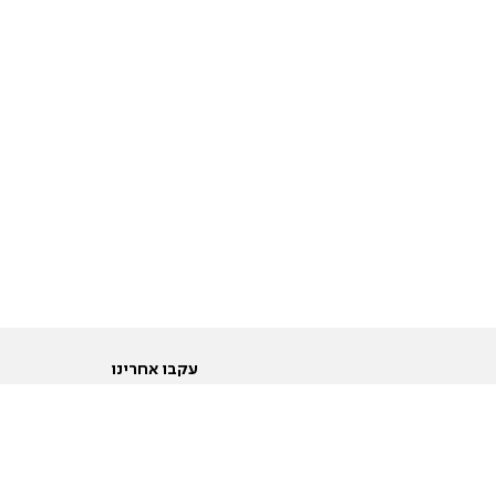
עקבו אחרינו
ות
טוויטר
ם הריון ולידה
פייסבוק
ום לקראת נישואין וזוגיות
אינסטגרם