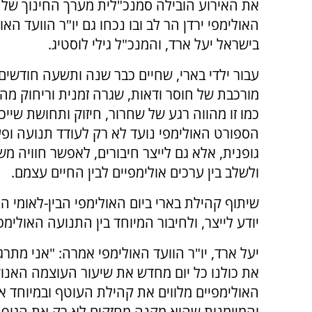
את האירוע הובילה סמנכ"לית מערך החינוך של 
האולימפי ירדן הר לב ובו נכחו גם יו"ר הוועד האו
בישראל יעל ארד, והמנכ"ל גילי לוסטיג.
עבור ילדי בארי, שחיים כבר שנה ותשעה חודשים
מורכבת של חוסר ודאות, שגרה זמנית וריחוק מהב
כמו זו מהווה רגע של שחרור, חיזוק ותחושת שייכו
הספורט האולימפי נועד לא רק לעודד תנועה ופע
גופנית, אלא גם לייצר חיבורים, לאפשר חוויה מ
ולשלב בין ערכים אולימפיים לבין החיים עצמם.
שיתוף קהילת בארי ביום האולימפי הבין-לאומי 
יודע לייצר, ולחיבור המיוחד בין התנועה האולימ
יעל ארד, יו"ר הוועד האולימפי אמרה: "אני מת
האולימפיים מלווים את קהילת העוטף ובמיוחד א
והמיומנות שהוא מקנה מחזקים לא רק את הגוף