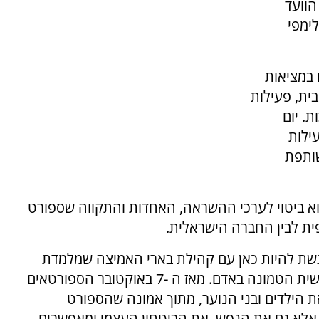
הוועד
לימפי
 במציאות
ית, פעילות
ת. יום
ילות
שותפת
הוא ביטוי לערכי ההשראה, האחדות והתקווה שספורט
פית לבין החברה הישראלית.
רגשת להיות כאן עם קהילת בארי האמיצה שמלמדת
את כולנו כל יום מחדש את שיעור העוצמה האנושית הטמונה באדם. מאז ה -7 באוקטובר הספורטאים
ת הילדים ובני הנוער, מתוך אמונה שהספורט
 אלא גם את הנפש, את הביטחון העצמי ומאפשרים