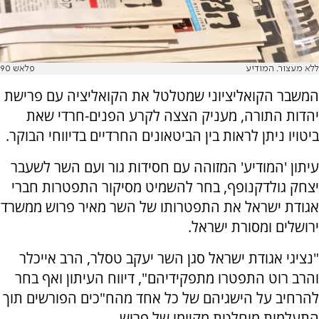
ללא מעצור. המודיע
פלאש 90
המשבר הקואליציוני שמטלטל את הקואליציה עם פרישת
יהדות התורה, מעניק הצצה לקרע הפנים-חרדי שאת
ביטויו ניתן לראות בין הביטאונים החרדיים בדיווחי הבוקר.
עיתון 'המודיע' המזוהה עם חסידות גור ועם השר לשעבר
יצחק גולדקנופף, בחר להשמיט מסיקור התפטרות חברי
אגודת ישראל את התפטרותו של השר מאיר פרוש ממשרד
ירושלים ומסורת ישראל.
"נציגי אגודת ישראל סגן השר יעקב טסלר, הרב אייכלר
והרב רוט התפטרו מתפקידיהם", דיווח העיתון ואף בחר
להרחיב על הישגיהם של כל אחד מהח"כים הפורשים תוך
התעלמות מוחלטת מקיומו של פרוש.