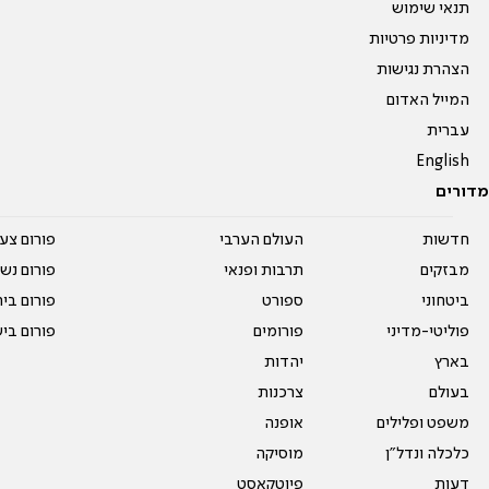
תנאי שימוש
מדיניות פרטיות
הצהרת נגישות
המייל האדום
עברית
English
מדורים
חדשות
העולם הערבי
פורום צע
מבזקים
תרבות ופנאי
פורום נשו
ביטחוני
ספורט
פורום בי
פוליטי-מדיני
פורומים
פורום בי
בארץ
יהדות
בעולם
צרכנות
משפט ופלילים
אופנה
כלכלה ונדל"ן
מוסיקה
דעות
פיוטקאסט