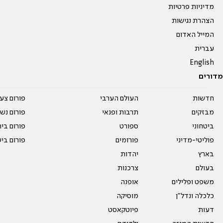
מדיניות פרטיות
הצהרת נגישות
המייל האדום
עברית
English
מדורים
חדשות
העולם הערבי
פורום צע
מבזקים
תרבות ופנאי
פורום נשו
ביטחוני
ספורט
פורום בי
פוליטי-מדיני
פורומים
פורום בי
בארץ
יהדות
בעולם
צרכנות
משפט ופלילים
אופנה
כלכלה ונדל"ן
מוסיקה
דעות
פיוטקאסט