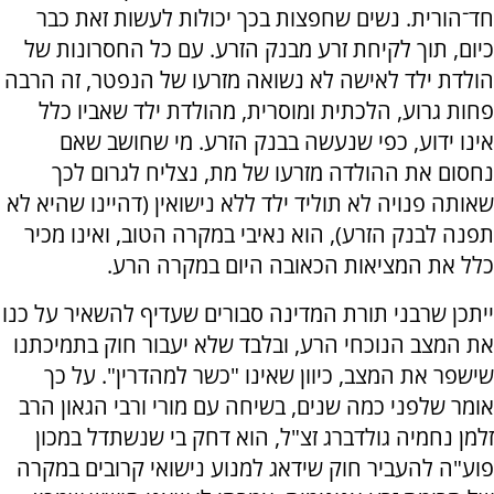
חד־הורית. נשים שחפצות בכך יכולות לעשות זאת כבר
כיום, תוך לקיחת זרע מבנק הזרע. עם כל החסרונות של
הולדת ילד לאישה לא נשואה מזרעו של הנפטר, זה הרבה
פחות גרוע, הלכתית ומוסרית, מהולדת ילד שאביו כלל
אינו ידוע, כפי שנעשה בבנק הזרע. מי שחושב שאם
נחסום את ההולדה מזרעו של מת, נצליח לגרום לכך
שאותה פנויה לא תוליד ילד ללא נישואין (דהיינו שהיא לא
תפנה לבנק הזרע), הוא נאיבי במקרה הטוב, ואינו מכיר
כלל את המציאות הכאובה היום במקרה הרע.
ייתכן שרבני תורת המדינה סבורים שעדיף להשאיר על כנו
את המצב הנוכחי הרע, ובלבד שלא יעבור חוק בתמיכתנו
שישפר את המצב, כיוון שאינו "כשר למהדרין". על כך
אומר שלפני כמה שנים, בשיחה עם מורי ורבי הגאון הרב
זלמן נחמיה גולדברג זצ"ל, הוא דחק בי שנשתדל במכון
פוע"ה להעביר חוק שידאג למנוע נישואי קרובים במקרה