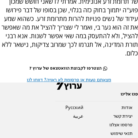
של תרומת זרע אנונימית. אמרתי לו שאני חושש שמכון
פוע"ה יתמוך בחוק כזה בגלוי, שכן בסופו של דבר פירושו
עידוד של נשים פנויות להרות מתרומת זרע. כשהוא שמע
את זה הוא גער בי, ואמר לי שצריך להציל את מה שאפשר
להציל, ולא להתעסק במה שאי אפשר לשנות. אנא רבני
תורת המדינה, אל תגרמו לכך שמרוב צדיקות, נישאר ללא
כלום.
הצטרפו לקבוצת הוואטצאפ של ערוץ 7
מצאתם טעות או פרסומת לא ראויה? דווחו לנו
פנו אלינו
אודות
Pусский
יצירת קשר
عربية
פרסמו אצלנו
תנאי שימוש