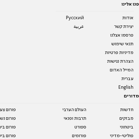
פנו אלינו
אודות
Pусский
יצירת קשר
عربية
פרסמו אצלנו
תנאי שימוש
מדיניות פרטיות
הצהרת נגישות
המייל האדום
עברית
English
מדורים
חדשות
העולם הערבי
פורום צע
מבזקים
תרבות ופנאי
פורום נשו
ביטחוני
ספורט
פורום בי
פוליטי-מדיני
פורומים
פורום בי