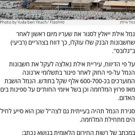
נמל אילת
Photo by Yuda ben Yitach/ Flash90
נמל אילת ייאלץ לסגור את שעריו מיום ראשון לאחר
שחשבונות הבנק שלו עוקלו, כך דווח בצהריים (רביעי)
ב"גלובס".
על פי הדיווח, עיריית אילת נאלצה לעקל את חשבונות
הנמל על-פי החוק לאחר פיגור בתשלומי ארנונה
המוערכים בכ-600-700 אלף שקל בחודש. הנמל הושבת
מאז פרוץ המלחמה וכן בשל איומי החות'ים על ספינות בים
האדום.
סגירת הנמל תהיה בעייתית גם לצה"ל שכן הוא סייע לחיל
הים מתחילת המלחמה.
במכתב של רשות החירום הלאומית בנושא נכתב: