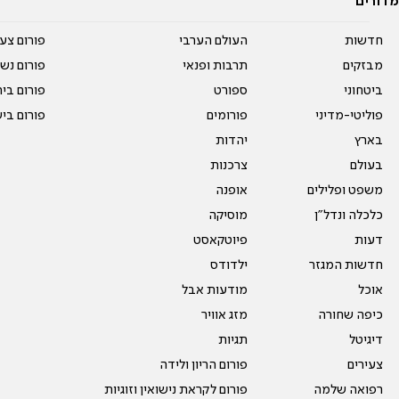
מדורים
חדשות
העולם הערבי
פורום צע
מבזקים
תרבות ופנאי
פורום נשו
ביטחוני
ספורט
פורום בי
פוליטי-מדיני
פורומים
פורום בי
בארץ
יהדות
בעולם
צרכנות
משפט ופלילים
אופנה
כלכלה ונדל"ן
מוסיקה
דעות
פיוטקאסט
חדשות המגזר
ילדודס
אוכל
מודעות אבל
כיפה שחורה
מזג אוויר
דיגיטל
תגיות
צעירים
פורום הריון ולידה
רפואה שלמה
פורום לקראת נישואין וזוגיות