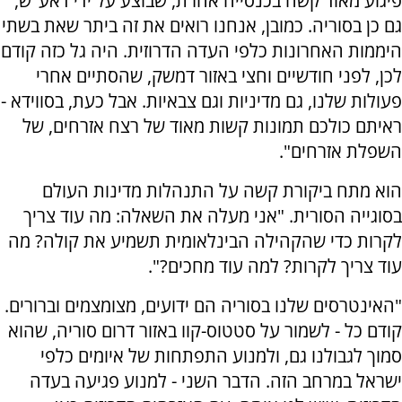
פיגוע מאוד קשה בכנסייה אחרת, שבוצע על ידי דאע"ש,
גם כן בסוריה. כמובן, אנחנו רואים את זה ביתר שאת בשתי
היממות האחרונות כלפי העדה הדרוזית. היה גל כזה קודם
לכן, לפני חודשיים וחצי באזור דמשק, שהסתיים אחרי
פעולות שלנו, גם מדיניות וגם צבאיות. אבל כעת, בסווידא -
ראיתם כולכם תמונות קשות מאוד של רצח אזרחים, של
השפלת אזרחים".
הוא מתח ביקורת קשה על התנהלות מדינות העולם
בסוגייה הסורית. "אני מעלה את השאלה: מה עוד צריך
לקרות כדי שהקהילה הבינלאומית תשמיע את קולה? מה
עוד צריך לקרות? למה עוד מחכים?".
"האינטרסים שלנו בסוריה הם ידועים, מצומצמים וברורים.
קודם כל - לשמור על סטטוס-קוו באזור דרום סוריה, שהוא
סמוך לגבולנו גם, ולמנוע התפתחות של איומים כלפי
ישראל במרחב הזה. הדבר השני - למנוע פגיעה בעדה