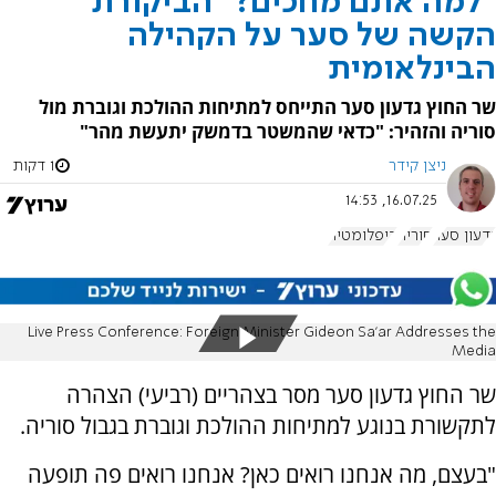
"למה אתם מחכים?" הביקורת
הקשה של סער על הקהילה
הבינלאומית
שר החוץ גדעון סער התייחס למתיחות ההולכת וגוברת מול
סוריה והזהיר: "כדאי שהמשטר בדמשק יתעשת מהר"
ניצן קידר
1 דקות
16.07.25, 14:53
גדעון סער
סוריה
דיפלומטיה
Live Press Conference: Foreign Minister Gideon Sa’ar Addresses the
Media
שר החוץ גדעון סער מסר בצהריים (רביעי) הצהרה
לתקשורת בנוגע למתיחות ההולכת וגוברת בגבול סוריה.
"בעצם, מה אנחנו רואים כאן? אנחנו רואים פה תופעה