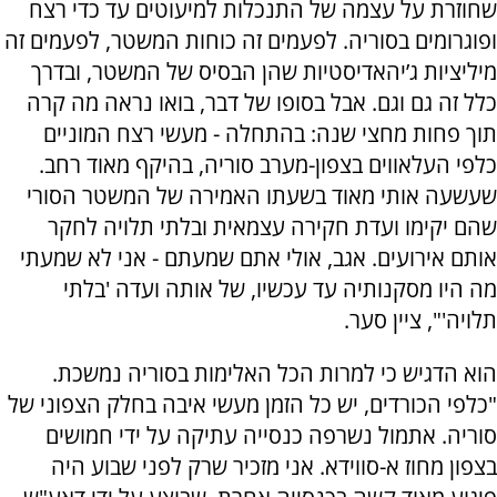
שחוזרת על עצמה של התנכלות למיעוטים עד כדי רצח
ופוגרומים בסוריה. לפעמים זה כוחות המשטר, לפעמים זה
מיליציות ג’יהאדיסטיות שהן הבסיס של המשטר, ובדרך
כלל זה גם וגם. אבל בסופו של דבר, בואו נראה מה קרה
תוך פחות מחצי שנה: בהתחלה - מעשי רצח המוניים
כלפי העלאווים בצפון-מערב סוריה, בהיקף מאוד רחב.
שעשעה אותי מאוד בשעתו האמירה של המשטר הסורי
שהם יקימו ועדת חקירה עצמאית ובלתי תלויה לחקר
אותם אירועים. אגב, אולי אתם שמעתם - אני לא שמעתי
מה היו מסקנותיה עד עכשיו, של אותה ועדה 'בלתי
תלויה'", ציין סער.
הוא הדגיש כי למרות הכל האלימות בסוריה נמשכת.
"כלפי הכורדים, יש כל הזמן מעשי איבה בחלק הצפוני של
סוריה. אתמול נשרפה כנסייה עתיקה על ידי חמושים
בצפון מחוז א-סווידא. אני מזכיר שרק לפני שבוע היה