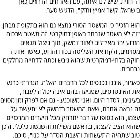
הדרוזית, שיש לנו איתה, עם האזרחים הדרוזים כאן
בישראל, קשר אמיץ וחזק", הדגיש סער.
הוא הזכיר כי המשטר הסורי נמצא גם הוא בתקופת מבחן.
"זה לא משטר שנבחר באופן דמוקרטי. זה משטר שבכוח
הזרוע ירד מאידליב לאזור דמשק, תוך ניצול תנאים
מסוימים, ולקח את השליטה בכוח הזרוע, כאשר אותה
חוקה בלתי-דמוקרטית שהוא גיבש זכתה לדחייה מחלקים
נרחבים.
כאמור, איננו נכנסים לכל הדברים האלה. הגדרתי כרגע
את האינטרסים, שפגיעה בהם אינה יכולה לעבור,
בעינינו, לסדר היום. ואני משוכנע - גם אם לפרק זמן מסוים
זה נראה אחרת, שאם המשטר בדמשק לא יתעשת על
עצמו, הוא בסופו של דבר יתרחק מכל היעדים המרכזיים
שהוא הציב לעצמו, ובראשם משילות והשגשוג כלכלי. ולכן
טוב שתהיה התעשתות והשבת הסדר על כנו", סיכם.