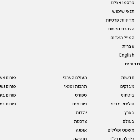
פרסמו אצלנו
תנאי שימוש
מדיניות פרטיות
הצהרת נגישות
המייל האדום
עברית
English
מדורים
חדשות
העולם הערבי
פורום צע
מבזקים
תרבות ופנאי
פורום נשו
ביטחוני
ספורט
פורום בי
פוליטי-מדיני
פורומים
פורום בי
בארץ
יהדות
בעולם
צרכנות
משפט ופלילים
אופנה
כלכלה ונדל"ן
מוסיקה