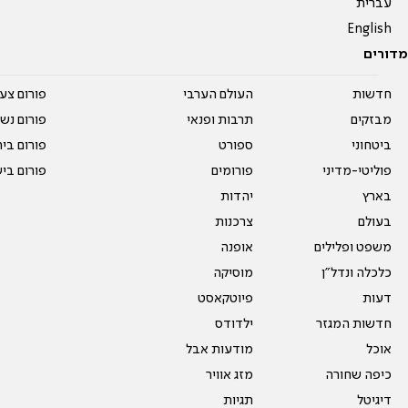
עברית
English
מדורים
חדשות
העולם הערבי
פורום צע
מבזקים
תרבות ופנאי
פורום נשו
ביטחוני
ספורט
פורום בי
פוליטי-מדיני
פורומים
פורום בי
בארץ
יהדות
בעולם
צרכנות
משפט ופלילים
אופנה
כלכלה ונדל"ן
מוסיקה
דעות
פיוטקאסט
חדשות המגזר
ילדודס
אוכל
מודעות אבל
כיפה שחורה
מזג אוויר
דיגיטל
תגיות