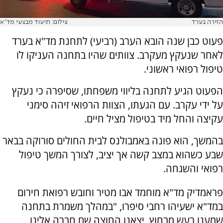
הזירה בערד
צילום: תיעוד מבצעי מד"א
פעוט כבן שנה הובא הערב (רביעי) לתחנת מד"א בערד
לאחר שנעקץ מעקרב. צוותים שהיו בתחנה העניקו לו
טיפול רפואי ראשוני.
הפעוט הגיע לתחנה בליווי משפחתו, שסיפרה כי נעקץ
על ידי עקרב. עם הגעתו, הצוות הרפואי זיהה סימני
עקיצה והחל מיד בטיפול מציל חיים.
בהמשך, הוא פונה באמבולנס לבית החולים סורוקה בבאר
שבע כשהוא במצב קשה אך יציב, לצורך המשך טיפול
רפואי והשגחה.
פראמדיק מד"א מוחמד אבו מטיר וחובש רפואת חירום
במד"א ישעיהו רחבי סיפרו, "במהלך משמרת בתחנה
שמענו רעש מבחוץ, יצאנו החוצה שם חברה אלינו