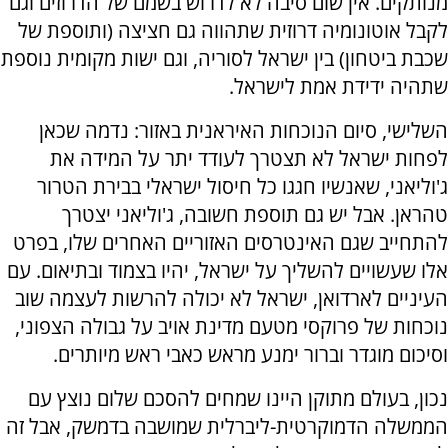
מנותקים. אין שום סיבה לא לדרוש בשמם של הדרוזים וגם
לקבל אוטונומיה דרוזית שתהווה גם חציצה (ותוספת של
שכבת ביטחון) בין ישראל לסוריה, וגם ישות מקומית נוספת
שתהיה ידידת אמת לישראל.
השלישי, סיום הנוכחות האיראנית באזור: נדמה שכאן
לפחות ישראל לא תצטרך לעודד יתר על המידה את
ג'וליאני, שאנשיו חגגו כל חיסול ישראלי בבירת הטרור
טהראן. אבל יש גם תוספת חשובה, ג'וליאני יצטרך
להתחייב שגם האינטרסים האזוריים האחרים שלו, בפרט
אלו שעשויים להשליך על ישראל, יהיו בצמוד ובתיאום. עם
העיניים לארדואן, ישראל לא יכולה להרשות לעצמה שוב
נוכחות של פרוקסי מטעם מדינת אויב על גבולה הצפוני,
וסיכום מוגדר וברור ימנע מראש כאבי ראש מיותרים.
נכון, בעולם מתוקן היינו שמחים להסכם שלום נוצץ עם
הממשלה הדמוקרטית-ליברלית שמושבה בדמשק, אבל זה