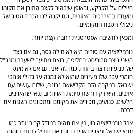
חיילים על הקרקע, ובאופן שיבהיר לקצב התורן את מקומו
ומעמדו בהיררכיה האזורית, וגם יקנה לנו הכרת הטוב של
ניצולי הטבח המקומיים.
ומכאן לחשיבה אסטרטגית רחבה קצת יותר.
נורמליזציה עם סוריה היא לא מילה גסה, גם אם בצד
השני ניצב טרוריסט בחליפה, רוצח מתועב לשעבר ומנכ"ל
של כנופיות רצח בהווה, כמו ג'וליאני. גם אם לא מעט
חומרי עבר שלו מעידים שהוא לא נמנה על גדולי אוהבי
ישראל. במקרה הזה הקלישאה נכונה, שלום עושים עם
אויבים. היא רק דורשת סיומת ראויה: ובתנאי שהאויבים
חלשים, כנועים, מכירים את מקומם ומתכוונים לשנות את
דרכם.
אבל נורמליזציה כזו, בין אם תהיה במודל קריר יותר כמו
יחסי ישראל ומצרים או ירדן, ובין אם תוביל לניגוב חומוס