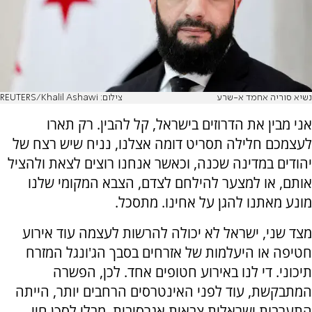
נשיא סוריה אחמד א-שרע
צילום: REUTERS/Khalil Ashawi
אני מבין את הדרוזים בישראל, קל להבין. רק תארו
לעצמכם חלילה תסריט דומה אצלנו, נניח שיש רצח של
יהודים במדינה שכנה, וכאשר אנחנו רוצים לצאת ולהציל
אותם, או למצער להילחם לצדם, הצבא המקומי שלנו
מונע מאתנו להגן על אחינו. מתסכל.
מצד שני, ישראל לא יכולה להרשות לעצמה עוד אירוע
חטיפה או היעלמות של אזרחים בסבך הג'ונגל המזרח
תיכוני. די לנו באירוע חטופים אחד. לכן, הפשרה
המתבקשת, עוד לפני האינטרסים הרחבים יותר, הייתה
התערבות ישראלית צבאית אגרסיבית, מבלי לסכן חיי