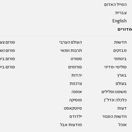
המייל האדום
עברית
English
מדורים
חדשות
העולם הערבי
פורום צע
מבזקים
תרבות ופנאי
פורום נשו
ביטחוני
ספורט
פורום בי
פוליטי-מדיני
פורומים
פורום בי
בארץ
יהדות
בעולם
צרכנות
משפט ופלילים
אופנה
כלכלה ונדל"ן
מוסיקה
דעות
פיוטקאסט
חדשות המגזר
ילדודס
אוכל
מודעות אבל