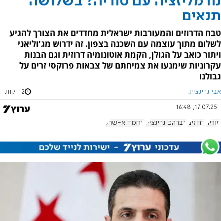
נורמליזציה עם סוריה? בשלושה
תנאים
טבח הדרוזים והמעורבות ישראלית מחדדים את הצורך להגיע
לשלום מתוך עוצמה עם השכנה בצפון. זה ידרוש מג'וליאני
ויתור כואב על הגולן, הקמת אוטונומיה דרוזית וגם הבנות
עקרוניות שימנעו את צמיחתם של צבאות פרוקסי זרים על
גבולנו
אבי גרינצייג
2 דקות
17.07.25, 16:48
סוריה
דרוזים
אברהם גרינצייג
אחמד א-שרע