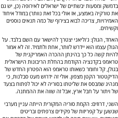
בדמשק ומסעות יבשתיים של ישראלים לאירופה (כן, יש גם
את טורקיה באמצע, אז אולי בכל זאת נוותר) במודל איחוד
האמירויות, צריכה לבוא בצירוף של כמה תנאים נוספים
וקשיחים.
האחד, הגולן: ג'וליאני יצטרך להישאר עם השם בלבד. על
הגולן עצמו הוא יידרש לוותר, אחת ולתמיד. זה לא אמור
להיות קשה כל כך בהינתן ההכרה האמריקנית של
טראמפ בקדנציה הקודמת בהחלת הריבונות הישראלית
בגולן, קל וחומר כשאותו טראמפ הוא הפטרון החדש של
הדיקטטור הקטן מצפון. אולי זה ידרוש מעט סבלנות, כי
מנהיג שמבסס את שליטתו בסוריה לא יכול לפתוח בצעד
של ויתור על חבל ארץ, אבל זה שווה את ההמתנה.
השני, דרוזים: הקמת סוריה המקורית הייתה עניין מערבי
שנשען על קפריזות של פקידים צרפתים ובריטים