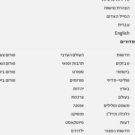
הצהרת נגישות
המייל האדום
עברית
English
מדורים
חדשות
העולם הערבי
פורום צע
מבזקים
תרבות ופנאי
פורום נשו
ביטחוני
ספורט
פורום בי
פוליטי-מדיני
פורומים
פורום בי
בארץ
יהדות
בעולם
צרכנות
משפט ופלילים
אופנה
כלכלה ונדל"ן
מוסיקה
דעות
פיוטקאסט
חדשות המגזר
ילדודס