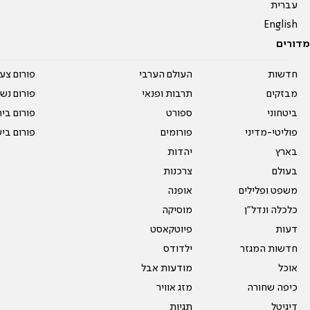
עברית
English
מדורים
חדשות
העולם הערבי
פורום צע
מבזקים
תרבות ופנאי
פורום נשו
ביטחוני
ספורט
פורום בי
פוליטי-מדיני
פורומים
פורום בי
בארץ
יהדות
בעולם
צרכנות
משפט ופלילים
אופנה
כלכלה ונדל"ן
מוסיקה
דעות
פיוטקאסט
חדשות המגזר
ילדודס
אוכל
מודעות אבל
כיפה שחורה
מזג אוויר
דיגיטל
תגיות