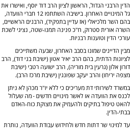
הדין הרבני הגדול, הראשון לציון הרב דוד יוסף, ואישרו את
גל המינויים האחרון. בישיבה השתתפו 12 חברי הוועדה,
בהם השר מלכיאלי (אז עדיין בתפקיד), הרבנים הראשיים,
השרה אורית סטרוק, ח"כ פנינה תמנו‑שטה, נציגי לשכת
עורכי הדין וטוענות רבניות.
מבין הדיינים שמונו בסבב האחרון, שבעה משתייכים
לציונות הדתית, בהם הרב יאיר אטון (ישיבת בני דוד), הרב
דורון אלון (גרעין בית מוריה), הרב ישועה רטבי (ישיבת
מצפה יריחו) והרב יעקב שפונגין (ישיבת מרכז הרב).
במשרד לשירותי דת מעריכים כי ללא יו"ר מכהן לא ניתן
לכנס את הוועדה או לאשר מינויים חדשים - מה שעלול
להאט טיפול בתיקים ולהעמיק את מצוקת כוח‑האדם
בבתי‑הדין.
עד למינוי שר דתות חדש ולחידוש עבודת הוועדה, נותרת