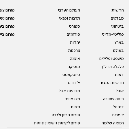
חדשות
העולם הערבי
פורום צע
מבזקים
תרבות ופנאי
פורום נשו
ביטחוני
ספורט
פורום בי
פוליטי-מדיני
פורומים
פורום בי
בארץ
יהדות
בעולם
צרכנות
משפט ופלילים
אופנה
כלכלה ונדל"ן
מוסיקה
דעות
פיוטקאסט
חדשות המגזר
ילדודס
אוכל
מודעות אבל
כיפה שחורה
מזג אוויר
דיגיטל
תגיות
צעירים
פורום הריון ולידה
רפואה שלמה
פורום לקראת נישואין וזוגיות