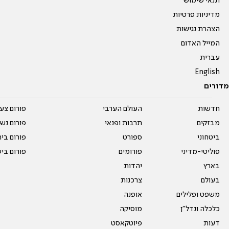
תנאי שימוש
מדיניות פרטיות
הצהרת נגישות
המייל האדום
עברית
English
מדורים
חדשות
העולם הערבי
פורום צע
מבזקים
תרבות ופנאי
פורום נשו
ביטחוני
ספורט
פורום בי
פוליטי-מדיני
פורומים
פורום בי
בארץ
יהדות
בעולם
צרכנות
משפט ופלילים
אופנה
כלכלה ונדל"ן
מוסיקה
דעות
פיוטקאסט