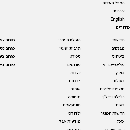
המייל האדום
עברית
English
מדורים
חדשות
העולם הערבי
פורום צע
מבזקים
תרבות ופנאי
פורום נשו
ביטחוני
ספורט
פורום בי
פוליטי-מדיני
פורומים
פורום בי
בארץ
יהדות
בעולם
צרכנות
משפט ופלילים
אופנה
כלכלה ונדל"ן
מוסיקה
דעות
פיוטקאסט
חדשות המגזר
ילדודס
אוכל
מודעות אבל
כיפה שחורה
מזג אוויר