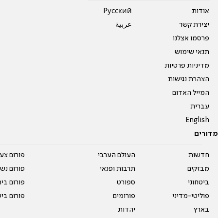
אודות
Pусский
יצירת קשר
عربية
פרסמו אצלנו
תנאי שימוש
מדיניות פרטיות
הצהרת נגישות
המייל האדום
עברית
English
מדורים
חדשות
העולם הערבי
פורום צע
מבזקים
תרבות ופנאי
פורום נשו
ביטחוני
ספורט
פורום בי
פוליטי-מדיני
פורומים
פורום בי
בארץ
יהדות