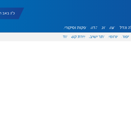
כ"ג באב תשפ"ו |
 ונדל"ן
דעות
אוכל
יהדות
הפקות וסיקורים
ספורט
פורומים
אתר ישיבה
יצירת קשר
עוד