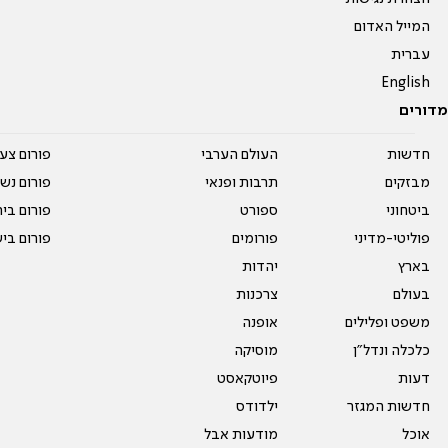
המייל האדום
עברית
English
מדורים
חדשות
העולם הערבי
פורום צע
מבזקים
תרבות ופנאי
פורום נשו
ביטחוני
ספורט
פורום בי
פוליטי-מדיני
פורומים
פורום בי
בארץ
יהדות
בעולם
צרכנות
משפט ופלילים
אופנה
כלכלה ונדל"ן
מוסיקה
דעות
פיוטקאסט
חדשות המגזר
ילדודס
אוכל
מודעות אבל