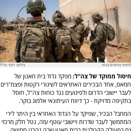
לוחמי צנחנים בעזה
צילום: דובר צה"ל
חיסול ממוקד של צה"ל:
מפקד גדוד בית חאנון של
חמאס, אחד הבכירים האחראים לשיגורי רקטות ופצמ"רים
לעבר יישובי הדרום ולפיגועים נגד כוחות צה"ל, חוסל
בתקיפה מדויקת - כך דיווח העיתונאי אלמוג בוקר.
המחבל הבכיר, שפיקד על הגדוד האחראי בין היתר לירי
המתמשך לעבר שדרות ויישובי עוטף עזה, נטל חלק מרכזי
גם בפעולה הקטלנית בבית חאנון שבה נהרגו חמישה