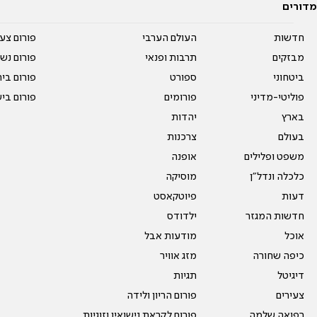
מדורים
חדשות
העולם הערבי
פורום צע
מבזקים
תרבות ופנאי
פורום נשו
ביטחוני
ספורט
פורום בי
פוליטי-מדיני
פורומים
פורום בי
בארץ
יהדות
בעולם
צרכנות
משפט ופלילים
אופנה
כלכלה ונדל"ן
מוסיקה
דעות
פיוטקאסט
חדשות המגזר
ילדודס
אוכל
מודעות אבל
כיפה שחורה
מזג אוויר
דיגיטל
תגיות
צעירים
פורום הריון ולידה
רפואה שלמה
פורום לקראת נישואין וזוגיות