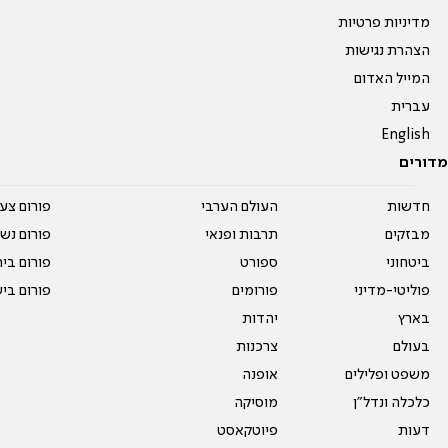
מדיניות פרטיות
הצהרת נגישות
המייל האדום
עברית
English
מדורים
חדשות
העולם הערבי
פורום צע
מבזקים
תרבות ופנאי
פורום נשו
ביטחוני
ספורט
פורום בי
פוליטי-מדיני
פורומים
פורום בי
בארץ
יהדות
בעולם
צרכנות
משפט ופלילים
אופנה
כלכלה ונדל"ן
מוסיקה
דעות
פיוטקאסט