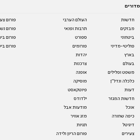
מדורים
חדשות
העולם הערבי
פורום צע
מבזקים
תרבות ופנאי
פורום נשו
ביטחוני
ספורט
פורום בי
פוליטי-מדיני
פורומים
פורום בי
בארץ
יהדות
בעולם
צרכנות
משפט ופלילים
אופנה
כלכלה ונדל"ן
מוסיקה
דעות
פיוטקאסט
חדשות המגזר
ילדודס
אוכל
מודעות אבל
כיפה שחורה
מזג אוויר
דיגיטל
תגיות
צעירים
פורום הריון ולידה