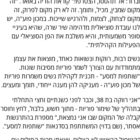
וברור: אל תהססו, הצטרפו!" קוראת הודיה באואר. "זה
מקום שמבין, מכיל, ותומך. זה לא רק מקום לפרוק, זה
מקום לצחוק, לצמוח, ולהרגיש שייכות. במכון פוע"ה, יש
לנו עובדת סוציאלית מדהימה שיר שרה, שהיא בעיניי
סופר משמעותית, והיא משלבת את הפן הסוציאלי עם
הפעילות הקהילתית".
נשים רבות, רווקות ונשואות כאחד, מוצאות את עצמן
מתמודדות עם הצורך לשמר פוריות מסיבות שונות.
"שותפות למסע" - תכנית לקהילת נשים משמרות פוריות
של מכון פוע"ה - מעניקה להן מענה ייחודי, תומך ומעצים.
"אני רווקה בת 38, וכבר לפני כשנתיים וחצי התחלתי
בתהליך של שימור פוריות - מתוך חשש, בלבול, לחץ וחוסר
קבלה של המקום שבו אני נמצאת," מספרת בהתרגשות
אסתר, (שם בדוי) המשתתפת בסדנאות "שותפות למסע".
"הטיפול הראשון לא הצליח, ויצאתי מבית החולים עם