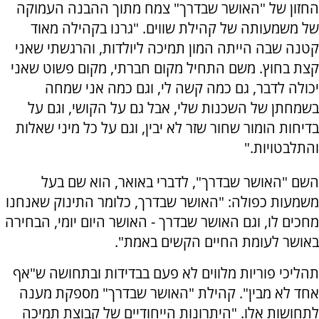
החזון של "האושר שבדרך" צמח מתוך ההבנה העמוקה
של משמעותה של קהילת שווים. "גרנו בקהילה מאוד
קטנה שבה הייתה המון תמיכה ליולדות, והרגשתי שאני
קצת בחוץ. משם התחיל מקום חברתי, מקום פשוט שאני
יכולה לדבר, גם כמה קשה לי, וגם כמה אני שמחה
בשמחתן של השכנות שלי, אבל גם על הקושי, וגם על
בדיחות הומור שחור שזר לא יבין, וגם על כל מיני שאלות
והתלבטויות."
השם "האושר שבדרך", לדברי באואר, הוא שם בעל
משמעות כפולה: "האושר שבדרך, כלומר התינוק שאנחנו
מחכים לו, וגם האושר שבדרך - האושר היום יומי, הבחירה
באושר לעומת החיים הקשים באמת".
תהליכי פוריות מלווים לא פעם בבדידות ובתחושה ש"אף
אחד לא מבין". קהילת "האושר שבדרך" מספקת מענה
לתחושות אלו. "היתרונות הייחודיים של קבוצת תמיכה