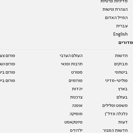
מדיניות פרטיות
הצהרת נגישות
המייל האדום
עברית
English
מדורים
חדשות
העולם הערבי
פורום צע
מבזקים
תרבות ופנאי
פורום נשו
ביטחוני
ספורט
פורום בי
פוליטי-מדיני
פורומים
פורום בי
בארץ
יהדות
בעולם
צרכנות
משפט ופלילים
אופנה
כלכלה ונדל"ן
מוסיקה
דעות
פיוטקאסט
חדשות המגזר
ילדודס