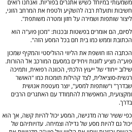
משמעותי במיוחד כשיש אתגרים בפוריות. ואנחנו רואים
חשיבות ותועלת רבה להשקיע ולטפח את המרחב הזוגי,
ליצור שותפות ושמירה על חזון ומטרה משותפת".
לסיום, הם אומרים בפשטות ובכנות: "מכון פוע"ה הוא
הכתובת וממש כמו בית חם בכל המסע הזה".
הכתבה הזו חושפת את הליווי ההוליסטי והמקיף שמכון
פוע"ה מציע לזוגות ויחידים במסעם המורכב אל ההורות.
שילוב ייחודי של ייעוץ הלכתי, הכוונה רפואית, ותמיכה
רגשית-סוציאלית, לצד קהילות תומכות כמו "האושר
שבדרך" ו"שותפות למסע", יוצר מעטפת אנושית
ומקצועית, המאפשרת להתמודד עם האתגרים הרבים
בדרך.
כפי ששיר שרה מדגישה, המסע יכול להיות קשה, אך הוא
יכול גם להיות מסע של גדילה וצמיחה. עדויותיהם של
הנשים והזוגות שחוו את הליווי של פוע"ה מדגישות את