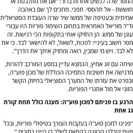
המסר שלה לנשים אחרות ברור: "אם את מתלבטת או
חוששת - אל תהססי. תפני. מחכים לך שם באהבה
אמיתית ובעטיפה של ממש! שיר שרה העובדת הסוציאלית
וד"ר מוריאל האחראית בתחום השימור פוריות היו עבורי
עוגן של ממש. הן החזיקו אותי בתקופות הכי רגישות. זה
מסר חשוב בעיניי: לפנות, לשאול, לא להישאר לבד. כי את
לא לבד. ויש מי שמבין, רואה ומחזיק איתך את הדרך".
שיחה עם זוג אמיץ, הנמצא עדיין במסע המורכב להורות,
מדגישה את חשיבות התמיכה הכוללת של מכון פוע"ה,
ובפרט את עזרתו של המערך הסוציאלי בחיזוק הקשר
הזוגי אל מול אתגרי הפוריות.
הרגע בו פניתם למכון פוע"ה: מענה כולל תחת קורת
גג אחת
"פנינו למכון פוע"ה בעקבות הצורך בטיפולי פוריות, ובכל
פעם קיבלנו הכוונה בהתאם לשלב בו היינו נתונים,"