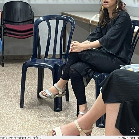
הודיה באואר
צילום: באדיבות המצולמת