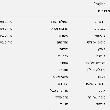
English
מדורים
חדשות
העולם הערבי
פורום צע
מבזקים
תרבות ופנאי
פורום נשו
ביטחוני
ספורט
פורום בי
פוליטי-מדיני
פורומים
פורום בי
בארץ
יהדות
בעולם
צרכנות
משפט ופלילים
אופנה
כלכלה ונדל"ן
מוסיקה
דעות
פיוטקאסט
חדשות המגזר
ילדודס
אוכל
מודעות אבל
כיפה שחורה
מזג אוויר
דיגיטל
תגיות